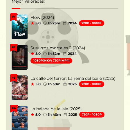
Mejor Valoradas:
Flow (2024)
#1
5.0
1h 25m
2024
720P - 1080P
Susurros mortales 2 (2024)
#2
5.0
1h 52m
2024
1080P(MKV) 720P(MP4)
La calle del terror: La reina del baile (2025)
#3
5.0
1h 30m
2025
720P - 1080P
La balada de la isla (2025)
#4
5.0
1h 40m
2025
720P - 1080P