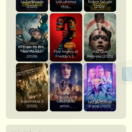
La Empleada
Los ultimos
Robot Salvaje
(2025)
ritos...
(2024)
Proyecto Fin
del Mundo
Five Nights at
Haz Que
(2026)
Freddy’s 2...
Regrese (2025)
Los
Drácula: Una
ilusionistas 3
historia de
Las guerreras
(2025)
amor...
k-pop (2025)