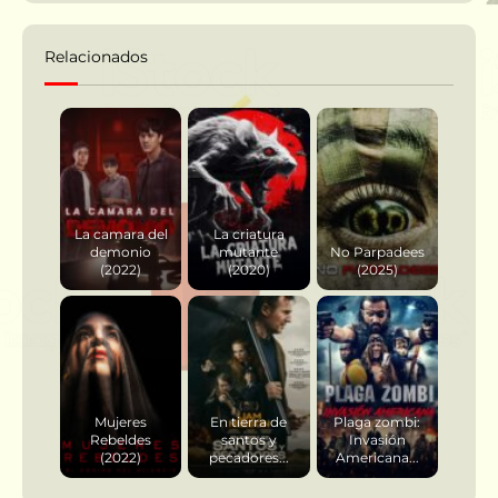
Relacionados
La camara del
La criatura
demonio
mutante
No Parpadees
(2022)
(2020)
(2025)
Mujeres
En tierra de
Plaga zombi:
Rebeldes
santos y
Invasión
(2022)
pecadores...
Americana...