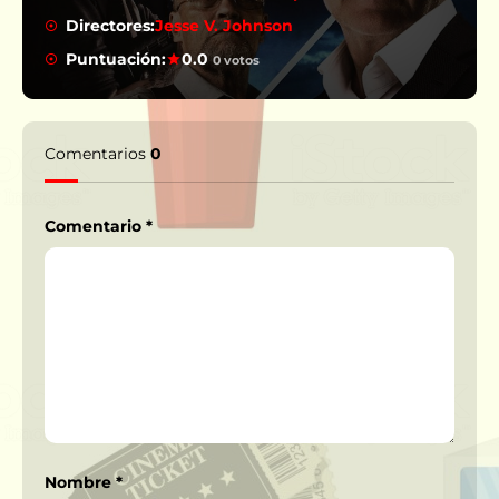
Directores:
Jesse V. Johnson
Puntuación:
0.0
0 votos
Comentarios
0
Comentario
*
Nombre
*