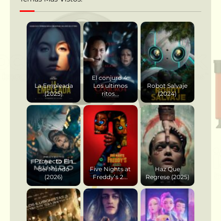
El conjuro 4:
La Empleada
Los ultimos
Robot Salvaje
(2025)
ritos...
(2024)
Proyecto Fin
del Mundo
Five Nights at
Haz Que
(2026)
Freddy’s 2...
Regrese (2025)