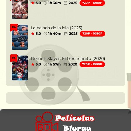
5.0
1h 30m
2025
720P - 1080P
La balada de la isla (2025)
#4
5.0
1h 40m
2025
720P - 1080P
Demon Slayer: El tren infinito (2020)
#5
5.0
1h 57m
2020
720P - 1080P