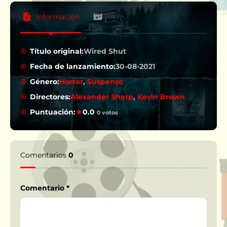
Información
Título original:
Wired Shut
Fecha de lanzamiento:
30-08-2021
Género:
Horror
,
Suspenso
Directores:
Alexander Sharp
,
Kevin Brown
Puntuación:
0.0
0 votos
Comentarios
0
Comentario
*