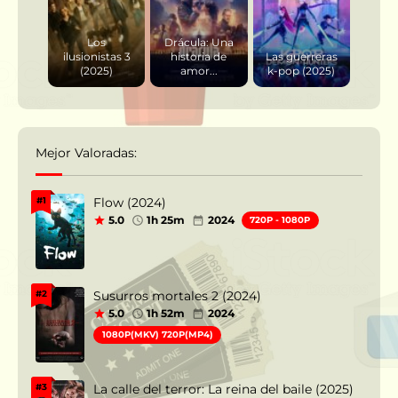
Los
Drácula: Una
ilusionistas 3
historia de
Las guerreras
(2025)
amor...
k-pop (2025)
Mejor Valoradas:
Flow (2024)
#1
5.0
1h 25m
2024
720P - 1080P
Susurros mortales 2 (2024)
#2
5.0
1h 52m
2024
1080P(MKV) 720P(MP4)
La calle del terror: La reina del baile (2025)
#3