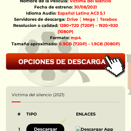
Nombre de la Película:
Víctima del silencio
Fecha de estreno:
30/08/2021
Idioma Audio:
Español Latino AC3 5.1
Servidores de descarga:
Drive │ Mega │ Terabox
Resolucion o calidad:
1280×720 (720P) – 1920×920
(1080P)
Formato:
mp4
Tamaño aproximado:
0.9GB (720P) – 1.9GB (1080P)
Víctima del silencio (2021)
#
TIPO
ENLACES
Descargar
1