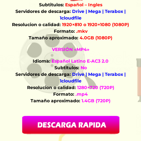
Subtitulos:
Español – Ingles
Servidores de descarga:
Drive | Mega | Terabox |
1cloudfile
Resolucion o calidad:
1920×810 o 1920×1080 (1080P)
Formato:
.mkv
Tamaño aproximado:
4.0GB (1080P)
VERSIÓN «MP4»
Idioma:
Español Latino E-AC3 2.0
Subtitulos:
No
Servidores de descarga:
Drive | Mega | Terabox |
1cloudfile
Resolucion o calidad:
1280×720 (720P)
Formato:
.mp4
Tamaño aproximado:
1.4GB (720P)