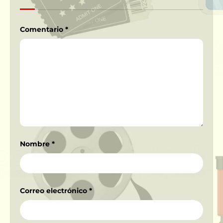
Comentario
*
Nombre
*
Correo electrónico
*