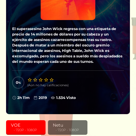
El superasesino John Wick regresa con una etiqueta de
precio de 14 millones de dólares por su cabeza y un
ejército de asesinos cazarrecompensas tras su rastro.
Después de matar a un miembro del oscuro gremio
internacional de asesinos, High Table, John Wick es
excomulgado, pero los asesinos a sueldo más despiadados
del mundo esperan cada uno de sus turnos.
0
(Aún no hay calificaciones)
2h 11m
2019
1.534 Visto
VOE
Netu
‎ ‎ ‎ - 720P - 1080P
‎ ‎ ‎ - 720P - 1080P