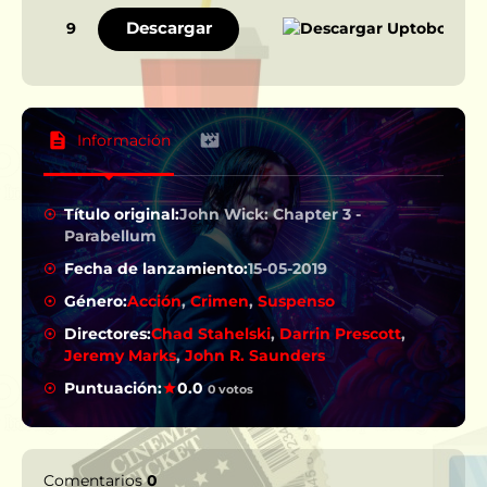
Descargar
9
Información
Título original:
John Wick: Chapter 3 -
Parabellum
Fecha de lanzamiento:
15-05-2019
Género:
Acción
,
Crimen
,
Suspenso
Directores:
Chad Stahelski
,
Darrin Prescott
,
Jeremy Marks
,
John R. Saunders
Puntuación:
0.0
0 votos
Comentarios
0