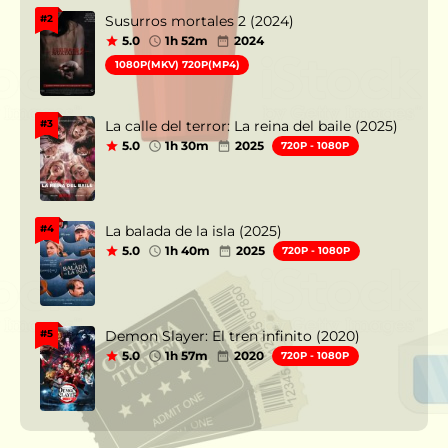
Susurros mortales 2 (2024)
#2
5.0
1h 52m
2024
1080P(MKV) 720P(MP4)
La calle del terror: La reina del baile (2025)
#3
5.0
1h 30m
2025
720P - 1080P
La balada de la isla (2025)
#4
5.0
1h 40m
2025
720P - 1080P
Demon Slayer: El tren infinito (2020)
#5
5.0
1h 57m
2020
720P - 1080P