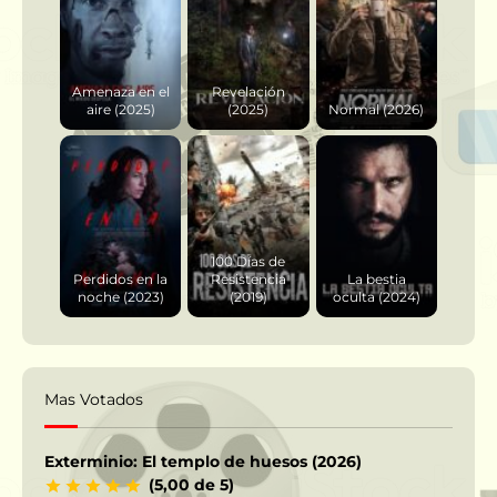
Amenaza en el
Revelación
aire (2025)
(2025)
Normal (2026)
100 Días de
Perdidos en la
Resistencia
La bestia
noche (2023)
(2019)
oculta (2024)
Mas Votados
Exterminio: El templo de huesos (2026)
(5,00 de 5)