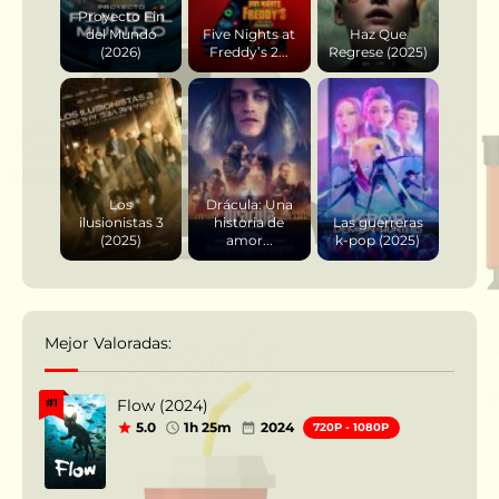
Proyecto Fin
del Mundo
Five Nights at
Haz Que
(2026)
Freddy’s 2...
Regrese (2025)
Los
Drácula: Una
ilusionistas 3
historia de
Las guerreras
(2025)
amor...
k-pop (2025)
Mejor Valoradas:
Flow (2024)
#1
5.0
1h 25m
2024
720P - 1080P