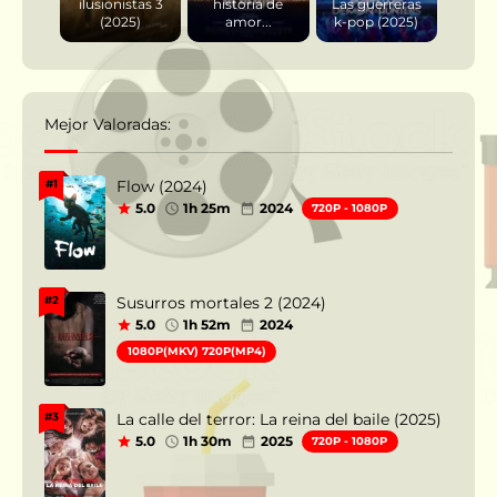
ilusionistas 3
historia de
Las guerreras
(2025)
amor...
k-pop (2025)
Mejor Valoradas:
Flow (2024)
#1
5.0
1h 25m
2024
720P - 1080P
Susurros mortales 2 (2024)
#2
5.0
1h 52m
2024
1080P(MKV) 720P(MP4)
La calle del terror: La reina del baile (2025)
#3
5.0
1h 30m
2025
720P - 1080P