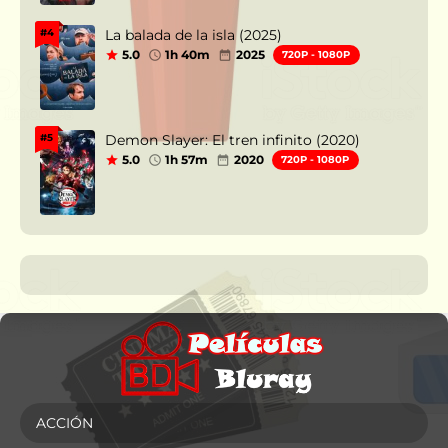
La balada de la isla (2025)
#4
5.0
1h 40m
2025
720P - 1080P
Demon Slayer: El tren infinito (2020)
#5
5.0
1h 57m
2020
720P - 1080P
ACCIÓN