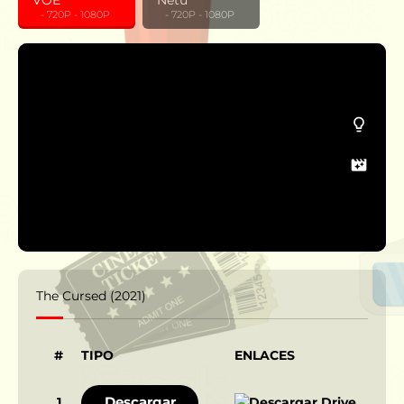
VOE
Netu
‎ ‎ ‎ - 720P - 1080P
‎ ‎ ‎ - 720P - 1080P
The Cursed (2021)
#
TIPO
ENLACES
Descargar
1