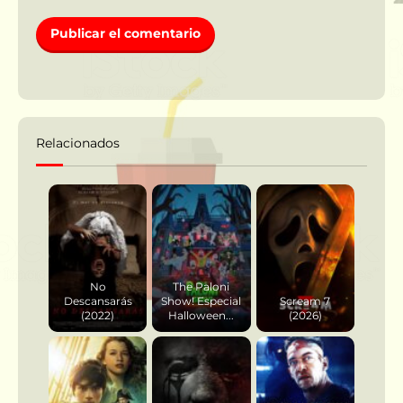
Relacionados
No
The Paloni
Descansarás
Show! Especial
Scream 7
(2022)
Halloween...
(2026)