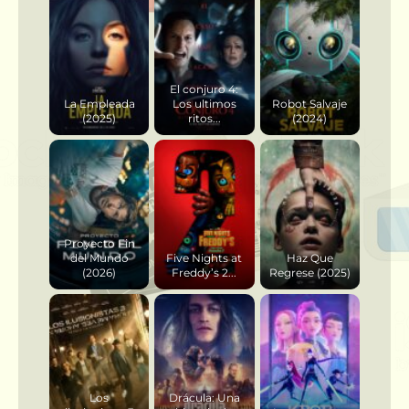
El conjuro 4:
La Empleada
Los ultimos
Robot Salvaje
(2025)
ritos...
(2024)
Proyecto Fin
del Mundo
Five Nights at
Haz Que
(2026)
Freddy’s 2...
Regrese (2025)
Los
Drácula: Una