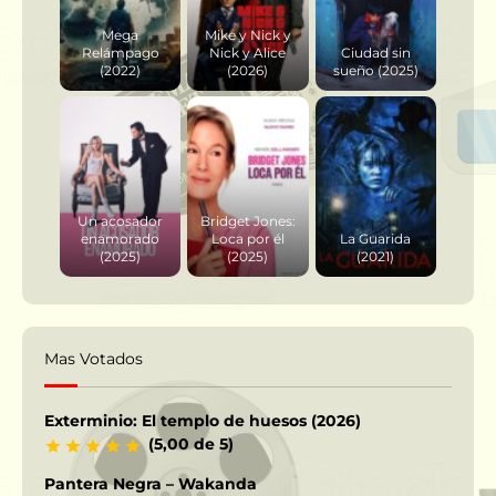
Mega
Mike y Nick y
Relámpago
Nick y Alice
Ciudad sin
(2022)
(2026)
sueño (2025)
Un acosador
Bridget Jones:
enamorado
Loca por él
La Guarida
(2025)
(2025)
(2021)
Mas Votados
Exterminio: El templo de huesos (2026)
(5,00 de 5)
Pantera Negra – Wakanda