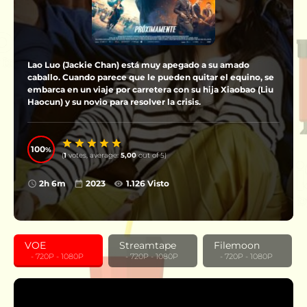
Lao Luo (Jackie Chan) está muy apegado a su amado
caballo. Cuando parece que le pueden quitar el equino, se
embarca en un viaje por carretera con su hija Xiaobao (Liu
Haocun) y su novio para resolver la crisis.
100
(
1
votes, average:
5,00
out of 5)
2h 6m
2023
1.126 Visto
VOE
Streamtape
Filemoon
‎ ‎ ‎ - 720P - 1080P
‎ ‎ ‎ - 720P - 1080P
‎ ‎ ‎ - 720P - 1080P