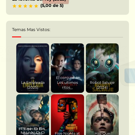
(5,00 de 5)
Temas Mas Vistos:
El conjuro 4:
La Empleada
Los ultimos
Robot Salvaje
(2025)
ritos...
(2024)
Proyecto Fin
del Mundo
Five Nights at
Haz Que