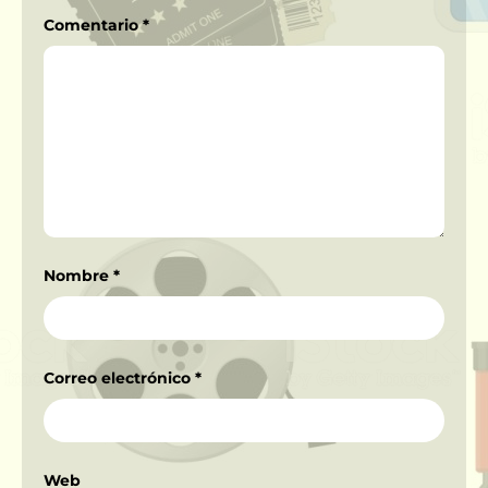
Comentario
*
Nombre
*
Correo electrónico
*
Web