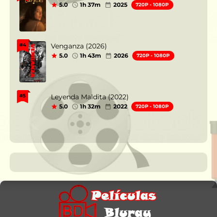
5.0
1h 37m
2025
720P - 1080P
Venganza (2026)
#4
5.0
1h 43m
2026
720P - 1080P
Leyenda Maldita (2022)
#5
5.0
1h 32m
2022
720P - 1080P