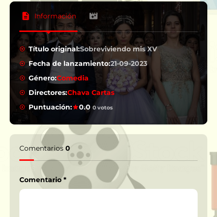
Información
Título original:
Sobreviviendo mis XV
Fecha de lanzamiento:
21-09-2023
Género:
Comedia
Directores:
Chava Cartas
Puntuación:
0.0
0 votos
Comentarios
0
Comentario
*