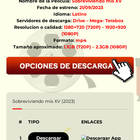
Nombre de la Película:
Sobreviviendo mis XV
Fecha de estreno:
21/09/2023
Idioma:
Latino
Servidores de descarga:
Drive – Mega- Terabox
Resolucion o calidad:
1280×720 (720P) – 1920×920
(1080P)
Formato:
mp4
Tamaño aproximado:
1.1GB (720P) – 2.3GB (1080P)
Sobreviviendo mis XV (2023)
#
TIPO
ENLACES
Descargar
1