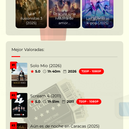
Los
Drácula: Una
ilusionistas 3
historia de
Las guerreras
(2025)
amor...
k-pop (2025)
Mejor Valoradas:
Solo Mio (2026)
#1
5.0
1h 40m
2026
720P - 1080P
Scream 4 (2011)
#2
5.0
1h 51m
2011
720P - 1080P
Aún es de noche en Caracas (2025)
#3