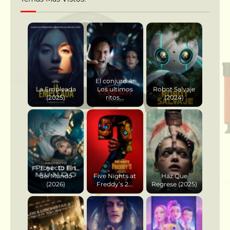
El conjuro 4:
La Empleada
Los ultimos
Robot Salvaje
(2025)
ritos...
(2024)
Proyecto Fin
del Mundo
Five Nights at
Haz Que
(2026)
Freddy’s 2...
Regrese (2025)