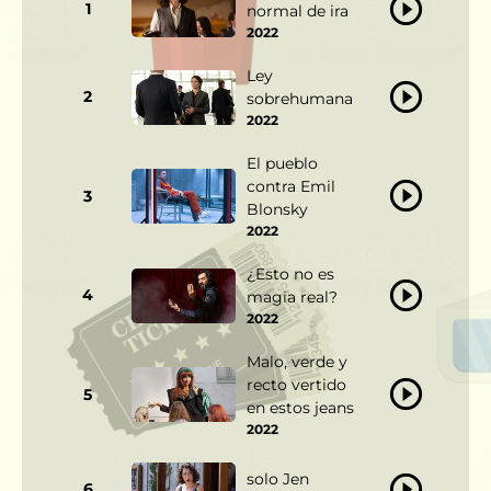
1
normal de ira
2022
Ley
2
sobrehumana
2022
El pueblo
contra Emil
3
Blonsky
2022
¿Esto no es
4
magia real?
2022
Malo, verde y
recto vertido
5
en estos jeans
2022
solo Jen
6