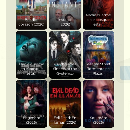
Nadie duerme
Bendito
Instante
en el bosque
corazón (2026)
(2026)
esta...
Nadie duerme
Psycho-Pass
Sesame Street:
en el bosque
Sinners of the
Tormenta en
esta...
System...
Plaza...
Engendro
Evil Dead: En
Soulm8te
(2026)
llamas (2026)
(2026)