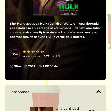
She-Hulk: abogada Hulka Jennifer Walters —una abogada
especializada en derecho sobrehumano— tendrá que lidiar
con los problemas típicos de una treintañera soltera que
además resulta ser una Hulka verde de 2 metros.
35
(
4
votes, average:
1,75
out of 5)
38m
2022
1.152 Visto
Temporada
1
Una cantidad