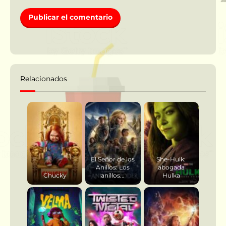
Relacionados
El Señor de los
She-Hulk:
Anillos: Los
abogada
Chucky
anillos...
Hulka