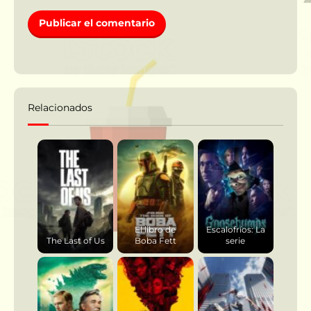
Relacionados
El libro de
Escalofríos: La
The Last of Us
Boba Fett
serie