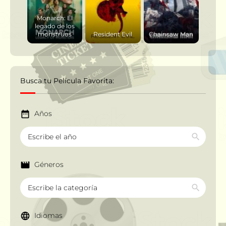
Monarch: El
legado de los
monstruos
Resident Evil
Chainsaw Man
Busca tu Película Favorita:
Años
Géneros
Idiomas