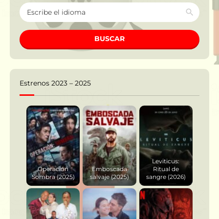
BUSCAR
Estrenos 2023 – 2025
Leviticus:
Operación
Emboscada
Ritual de
Sombra (2025)
salvaje (2025)
sangre (2026)