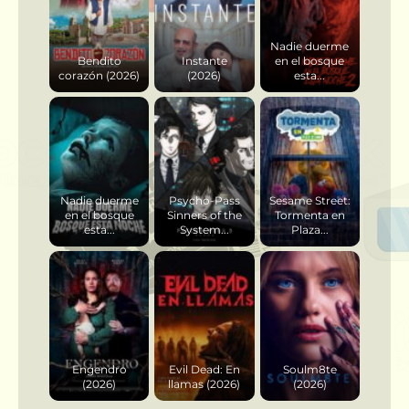
Nadie duerme
Bendito
Instante
en el bosque
corazón (2026)
(2026)
esta...
Nadie duerme
Psycho-Pass
Sesame Street:
en el bosque
Sinners of the
Tormenta en
esta...
System...
Plaza...
Engendro
Evil Dead: En
Soulm8te
(2026)
llamas (2026)
(2026)