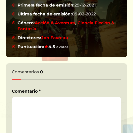
Primera fecha de emisión:
29-12-2021
Última fecha de emisión:
09-02-2022
Género:
Acción & Aventura
,
Ciencia Ficción &
Fantasía
Directores:
Jon Favreau
Puntuación:
4.5
2 votos
Comentarios
0
Comentario
*