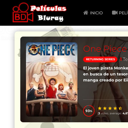
INICIO
PEL
One Piece
1
Te
RETURNING SERIES
El joven pirata Monke
en busca de un tesoro
manga creado por Eii
93
(
3
votes, average:
4,6