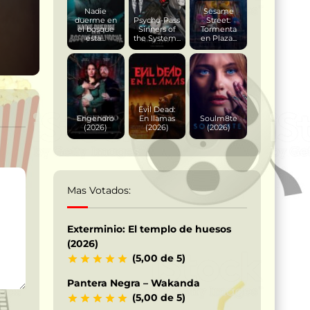
Nadie
Sesame
duerme en
Psycho-Pass
Street:
el bosque
Sinners of
Tormenta
esta...
the System...
en Plaza...
Evil Dead:
Engendro
En llamas
Soulm8te
(2026)
(2026)
(2026)
Mas Votados:
Exterminio: El templo de huesos
(2026)
(5,00 de 5)
Pantera Negra – Wakanda
(5,00 de 5)