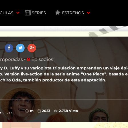
ÍCULAS
SERIES
ESTRENOS
mporadas -
8
Episodios
y D. Luffy y su variopinta tripulación emprenden un viaje ép
. Versión live-action de la serie anime “One Piece”, basada e
chiro Oda, también productor de esta adaptación.
m
2023
2.738 Visto
7
out of 5)