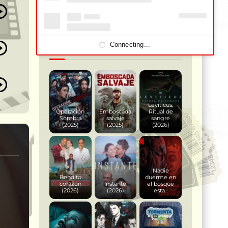
BUSCAR
Connecting...
Estrenos 2023 – 2025
Leviticus:
Operación
Emboscada
Ritual de
Sombra
salvaje
sangre
(2025)
(2025)
(2026)
Nadie
Bendito
duerme en
corazón
Instante
el bosque
(2026)
(2026)
esta...