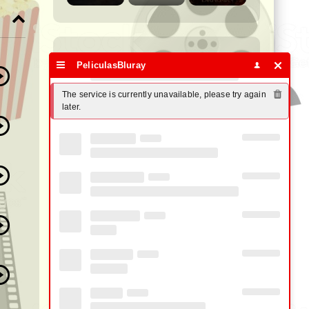
Busca tu Película Favorita:
PeliculasBluray
The service is currently unavailable, please try again 
Años
later.
Géneros
Idiomas