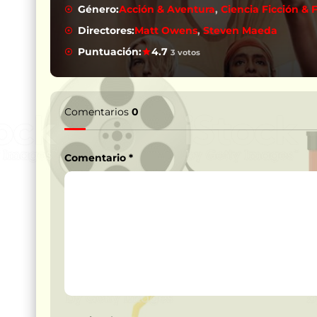
Género:
Acción & Aventura
,
Ciencia Ficción & 
Directores:
Matt Owens
,
Steven Maeda
Puntuación:
4.7
3 votos
Comentarios
0
Comentario
*