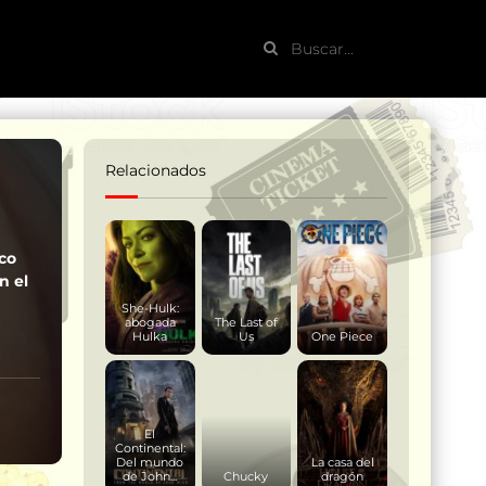
Relacionados
ico
n el
She-Hulk:
abogada
The Last of
Hulka
Us
One Piece
El
Continental:
Del mundo
La casa del
de John...
Chucky
dragón