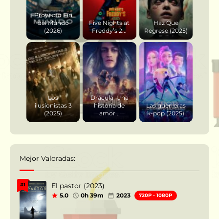
Proyecto Fin
del Mundo
Five Nights at
Haz Que
(2026)
Freddy’s 2...
Regrese (2025)
Los
Drácula: Una
ilusionistas 3
historia de
Las guerreras
(2025)
amor...
k-pop (2025)
Mejor Valoradas:
El pastor (2023)
#1
5.0
0h 39m
2023
720P - 1080P