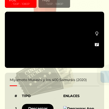
VOE
Hqq
‎ ‎ ‎ - 720P - 1080P
‎ ‎ ‎ - 720P - 1080P
Miyamoto Musashi y los 400 Samuráis (2020)
#
TIPO
ENLACES
Descargar
1