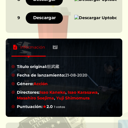
Descargar
9
Información
Título original:
狂武蔵
Fecha de lanzamiento:
21-08-2020
Género:
Acción
Directores:
Isao Kaneko
,
Isao Karasawa
,
Masahiro Soejima
,
Yuji Shimomura
Puntuación:
2.0
1 votos