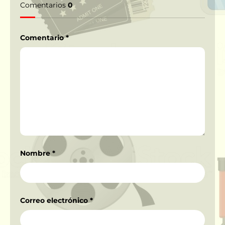
Comentarios
0
Comentario
*
Nombre
*
Correo electrónico
*