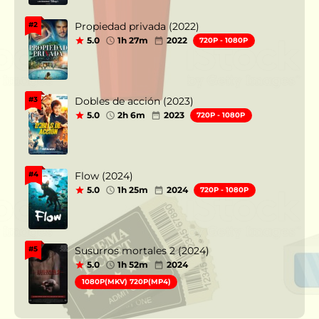
Propiedad privada (2022)
#2
5.0
1h 27m
2022
720P - 1080P
Dobles de acción (2023)
#3
5.0
2h 6m
2023
720P - 1080P
Flow (2024)
#4
5.0
1h 25m
2024
720P - 1080P
Susurros mortales 2 (2024)
#5
5.0
1h 52m
2024
1080P(MKV) 720P(MP4)