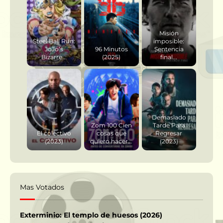
Misión
Steel Ball Run:
imposible:
JoJo’s
96 Minutos
Sentencia
Bizarre...
(2025)
final...
Demasiado
Zom 100 Cien
Tarde Para
El colectivo
cosas que
Regresar
(2023)
quiero hacer...
(2023)
Mas Votados
Exterminio: El templo de huesos (2026)