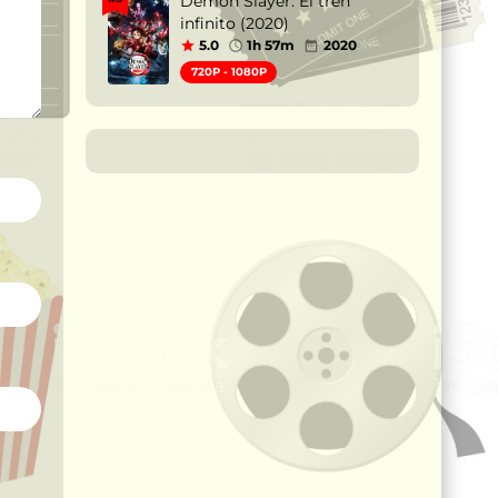
Demon Slayer: El tren
infinito (2020)
5.0
1h 57m
2020
720P - 1080P