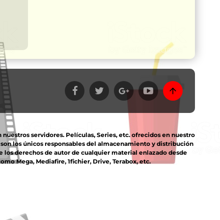
estros servidores. Películas, Series, etc. ofrecidos en nuestro
s son los únicos responsables del almacenamiento y distribución
e los derechos de autor de cualquier material enlazado desde
mo Mega, Mediafire, 1fichier, Drive, Terabox, etc.