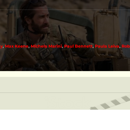
ay
,
Max Keene
,
Michela Marini
,
Paul Bennett
,
Paula Leiva
,
Rob