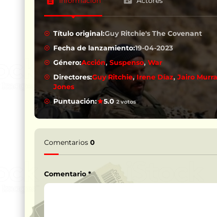
Información
Actores
Título original:
Guy Ritchie's The Covenant
Fecha de lanzamiento:
19-04-2023
Género:
Acción
,
Suspenso
,
War
Directores:
Guy Ritchie
,
Irene Díaz
,
Jairo Murr
Jones
Puntuación:
5.0
2 votos
Comentarios
0
Comentario
*