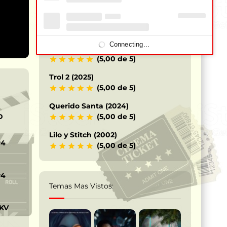
Los Caballeros del Zodiaco – Saint
Seiya (2023)
(5,00 de 5)
Connecting...
Terrifier 3 – Payaso siniestro (2024)
(5,00 de 5)
Trol 2 (2025)
(5,00 de 5)
Querido Santa (2024)
D
(5,00 de 5)
Lilo y Stitch (2002)
P4
(5,00 de 5)
P4
Temas Mas Vistos:
KV