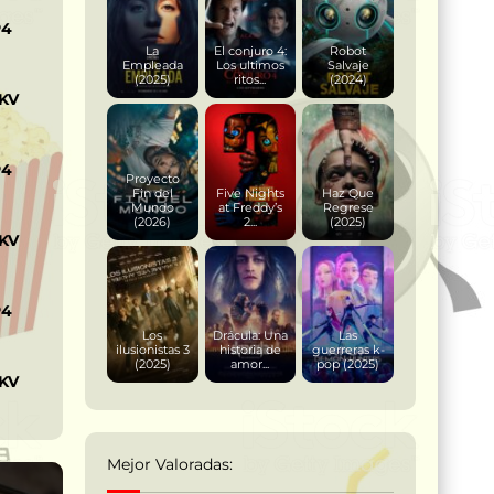
P4
La
El conjuro 4:
Robot
Empleada
Los ultimos
Salvaje
(2025)
ritos...
(2024)
KV
P4
Proyecto
Fin del
Five Nights
Haz Que
Mundo
at Freddy’s
Regrese
(2026)
2...
(2025)
KV
P4
Los
Drácula: Una
Las
ilusionistas 3
historia de
guerreras k-
(2025)
amor...
pop (2025)
KV
Mejor Valoradas: