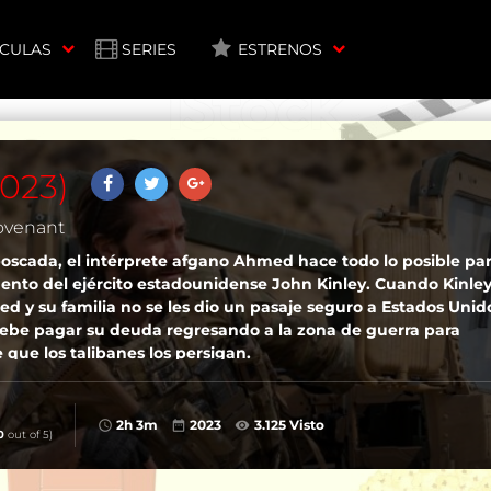
ÍCULAS
SERIES
ESTRENOS
2023)
Covenant
scada, el intérprete afgano Ahmed hace todo lo posible pa
rgento del ejército estadounidense John Kinley. Cuando Kinley
d y su familia no se les dio un pasaje seguro a Estados Unid
ebe pagar su deuda regresando a la zona de guerra para
 que los talibanes los persigan.
2h 3m
2023
3.125 Visto
0
out of 5)