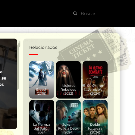
Relacionados
ra
 se
os
Mujeres
Su último
Bleach
Rebeldes
combate
(2018)
(2022)
(2024)
La Trampa
Joker –
Doble
del Ratón
Folie à Deux
fortaleza
(2024)
(2024)
(2024)