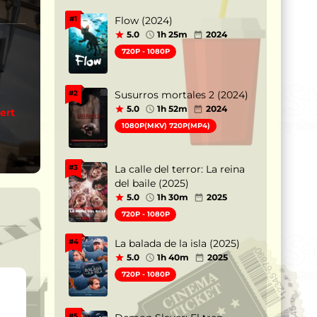
Flow (2024)
#1
5.0
1h 25m
2024
720P - 1080P
Susurros mortales 2 (2024)
#2
5.0
1h 52m
2024
ert
1080P(MKV) 720P(MP4)
La calle del terror: La reina
#3
del baile (2025)
5.0
1h 30m
2025
720P - 1080P
La balada de la isla (2025)
#4
5.0
1h 40m
2025
720P - 1080P
#5