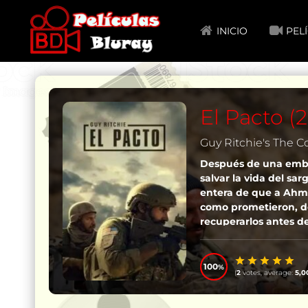
INICIO
PEL
El Pacto (
Guy Ritchie's The 
Después de una embo
salvar la vida del sa
entera de que a Ahme
como prometieron, d
recuperarlos antes de
100
(
2
votes, average:
5,0