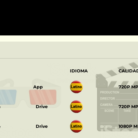
IDIOMA
CALIDA
‎ ‎ ‎
App
720P M
‎ ‎ ‎
Drive
720P M
‎ ‎ ‎
Drive
1080P M