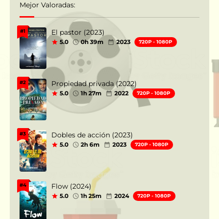
Mejor Valoradas:
El pastor (2023)
#1
5.0
0h 39m
2023
720P - 1080P
Propiedad privada (2022)
#2
5.0
1h 27m
2022
720P - 1080P
Dobles de acción (2023)
#3
5.0
2h 6m
2023
720P - 1080P
Flow (2024)
#4
5.0
1h 25m
2024
720P - 1080P