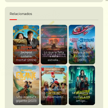
Relacionados
Jackpot
Lo que le falta
Leroy y Stitch.
¡Lotería
a esta
La película
mortal! (2024)
estrella...
(2006)
El Pájaro Loco
se va de
Mi maestra se
Una aventura
campamento..
comió a mi
gigante (2023)
.
amigo...