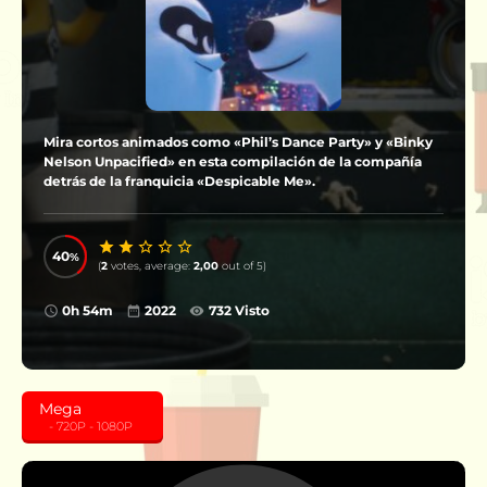
Mira cortos animados como «Phil’s Dance Party» y «Binky
Nelson Unpacified» en esta compilación de la compañía
detrás de la franquicia «Despicable Me».
40
(
2
votes, average:
2,00
out of 5)
0h 54m
2022
732 Visto
Mega
‎ ‎ ‎ - 720P - 1080P