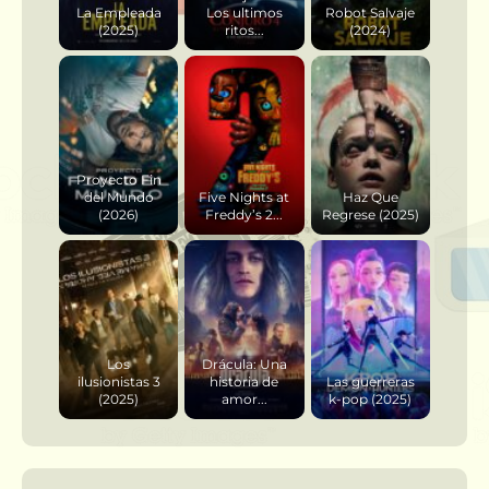
La Empleada
Los ultimos
Robot Salvaje
(2025)
ritos...
(2024)
Proyecto Fin
del Mundo
Five Nights at
Haz Que
(2026)
Freddy’s 2...
Regrese (2025)
Los
Drácula: Una
ilusionistas 3
historia de
Las guerreras
(2025)
amor...
k-pop (2025)