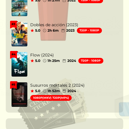
5.0
1h 27m
2022
720P - 1080P
Dobles de acción (2023)
#3
5.0
2h 6m
2023
720P - 1080P
Flow (2024)
#4
5.0
1h 25m
2024
720P - 1080P
Susurros mortales 2 (2024)
#5
5.0
1h 52m
2024
1080P(MKV) 720P(MP4)