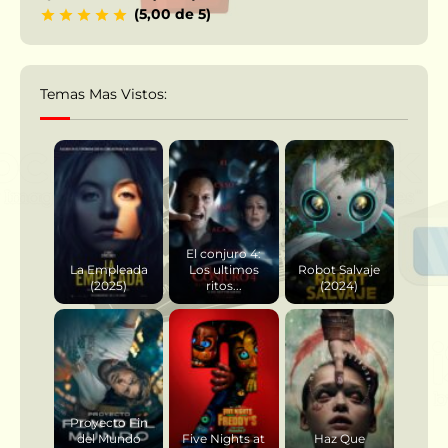
(5,00 de 5)
Temas Mas Vistos:
El conjuro 4:
La Empleada
Los ultimos
Robot Salvaje
(2025)
ritos...
(2024)
Proyecto Fin
del Mundo
Five Nights at
Haz Que