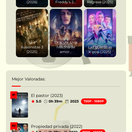
(2026)
Freddy’s 2...
Regrese (2025)
Los
Drácula: Una
ilusionistas 3
historia de
Las guerreras
(2025)
amor...
k-pop (2025)
Mejor Valoradas:
El pastor (2023)
#1
5.0
0h 39m
2023
720P - 1080P
Propiedad privada (2022)
#2