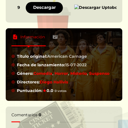
Descargar
9
Información
Título original:
American Carnage
Fecha de lanzamiento:
15-07-2022
Género:
Comedia
,
Horror
,
Misterio
,
Suspenso
Directores:
Diego Hallivis
Puntuación:
0.0
0 votos
Comentarios
0