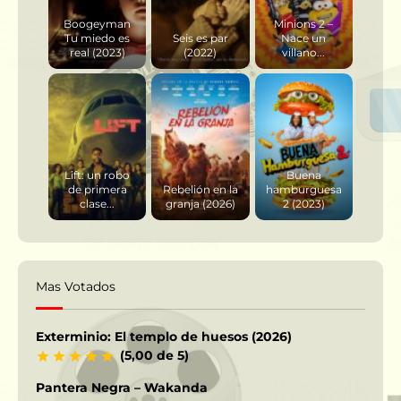
Boogeyman
Minions 2 –
Tu miedo es
Seis es par
Nace un
real (2023)
(2022)
villano...
Lift: un robo
Buena
de primera
Rebelión en la
hamburguesa
clase...
granja (2026)
2 (2023)
Mas Votados
Exterminio: El templo de huesos (2026)
(5,00 de 5)
Pantera Negra – Wakanda