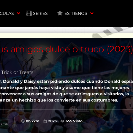
ÍCULAS
SERIES
ESTRENOS
us amigos dulce o truco (2023
Trick or Treats
y, Donald y Daisy están pidiendo dulces cuando Donald espía
nante que jamás haya visto y asume que tiene las mejores
convencer a sus amigos de que se arriesguen a visitarlos, la
lanza un hechizo que los convierte en sus costumbres.
0h 22m
2023
655 Visto
iones)