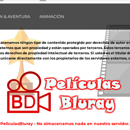
N & AVENTURA
ANIMACIÓN
macenamos ningún tipo de contenido protegido por derechos de autor en nu
externos que son propiedad y están operados por terceros. Estos tercero
derechos de propiedad intelectual de terceros. Si usted es el titular d
unicarse directamente con los propietarios de los servidores externos, co
PeliculasBluray - No almacenamos nada en nuestro servidor.