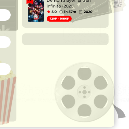
Demon Slayer: El tren
infinito (2020)
5.0
1h 57m
2020
720P - 1080P