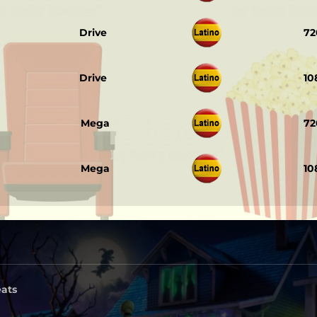
‎ ‎ ‎
Drive
72
‎ ‎ ‎
Drive
10
‎ ‎ ‎
Mega
72
‎ ‎ ‎
Mega
10
eats