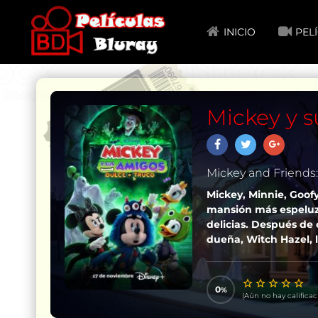
INICIO
PEL
Mickey y s
Mickey and Friends: 
Mickey, Minnie, Goof
mansión más espeluz
delicias. Después de 
dueña, Witch Hazel, 
0
(Aún no hay calificac