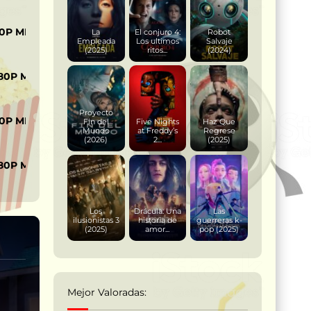
0P MP4
La
El conjuro 4:
Robot
Empleada
Los ultimos
Salvaje
(2025)
ritos...
(2024)
80P MKV
Proyecto
0P MP4
Fin del
Five Nights
Haz Que
Mundo
at Freddy’s
Regrese
(2026)
2...
(2025)
80P MKV
Los
Drácula: Una
Las
ilusionistas 3
historia de
guerreras k-
(2025)
amor...
pop (2025)
Mejor Valoradas: