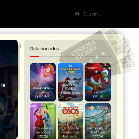
)
Relacionados
Liga de la
 la
Justicia x
Invencible –
RWBY:
Un
El Grinch
Superhéroe
Episodio...
(2018)
s...
Otro viernes
La famosa
Robotia, La
de locos
invasión de
Película
(2025)
los osos...
(2024)