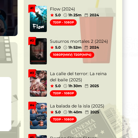
Flow (2024)
#1
5.0
1h 25m
2024
720P - 1080P
Susurros mortales 2 (2024)
#2
5.0
1h 52m
2024
1080P(MKV) 720P(MP4)
La calle del terror: La reina
#3
del baile (2025)
5.0
1h 30m
2025
720P - 1080P
La balada de la isla (2025)
#4
5.0
1h 40m
2025
720P - 1080P
#5