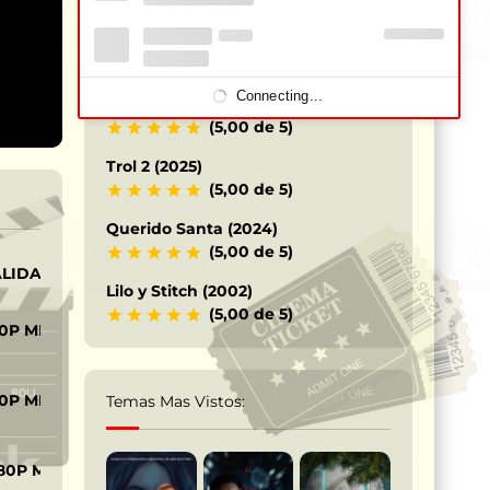
Los Caballeros del Zodiaco – Saint
Seiya (2023)
(5,00 de 5)
Connecting...
Terrifier 3 – Payaso siniestro (2024)
(5,00 de 5)
Trol 2 (2025)
(5,00 de 5)
Querido Santa (2024)
(5,00 de 5)
ALIDAD
Lilo y Stitch (2002)
(5,00 de 5)
0P MP4
0P MP4
Temas Mas Vistos:
80P MKV