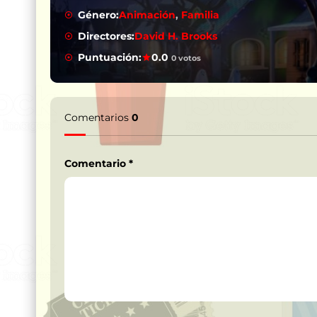
Género:
Animación
,
Familia
Directores:
David H. Brooks
Puntuación:
0.0
0 votos
Comentarios
0
Comentario
*