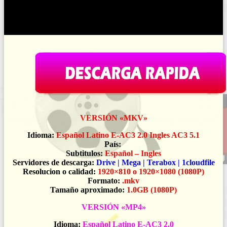
<iframe width="560" height="315"
src="https://peliculasbluray.com/?
trembed=4&#038;trid=10071&trtype=1" frameborder="0"
allowfullscreen></iframe>
VERSIÓN «MKV»
Idioma:
Español Latino E-AC3 2.0 Ingles AC3 5.1
País:
Subtitulos:
Español – Ingles
Servidores de descarga:
Drive | Mega | Terabox | 1cloudfile
Resolucion o calidad:
1920×810 o 1920×1080 (1080P)
Formato:
.mkv
Tamaño aproximado:
1.0GB (1080P)
VERSIÓN «MP4»
Idioma:
Español Latino E-AC3 2.0