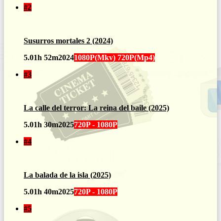
#2
Susurros mortales 2 (2024)
5.0
1h 52m
2024
1080P(Mkv) 720P(Mp4)
#3
La calle del terror: La reina del baile (2025)
5.0
1h 30m
2025
720P - 1080P
#4
La balada de la isla (2025)
5.0
1h 40m
2025
720P - 1080P
#5