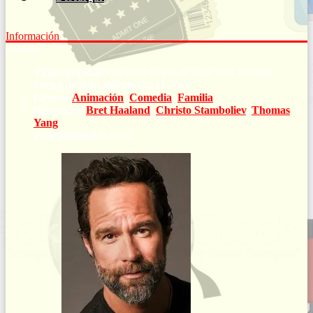
‎ ‎ ‎ ‎ ‎ ‎ ‎ ‎
Información
Actores
Título original:
The Bad Guys: A Very Bad Holiday
Fecha de lanzamiento:
30-11-2023
Género:
Animación
,
Comedia
,
Familia
Directores:
Bret Haaland
,
Christo Stamboliev
,
Thomas
Yang
Puntuación:
0.0
0 votos