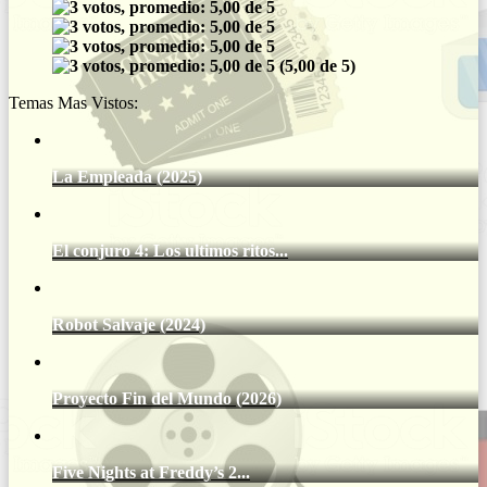
(5,00 de 5)
Temas Mas Vistos:
La Empleada (2025)
El conjuro 4: Los ultimos ritos...
Robot Salvaje (2024)
Proyecto Fin del Mundo (2026)
Five Nights at Freddy’s 2...