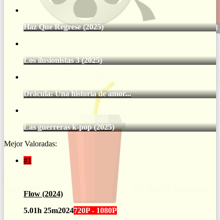
Haz Que Regrese (2025)
Los ilusionistas 3 (2025)
Drácula: Una historia de amor...
Las guerreras k-pop (2025)
Mejor Valoradas:
#1
Flow (2024)
5.0
1h 25m
2024
720P - 1080P