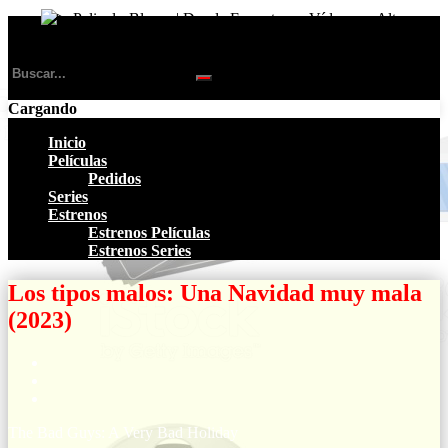
Cargando
Inicio
Películas
Pedidos
Series
Estrenos
Estrenos Películas
Estrenos Series
Los tipos malos: Una Navidad muy mala
(2023)
The Bad Guys: A Very Bad Holiday