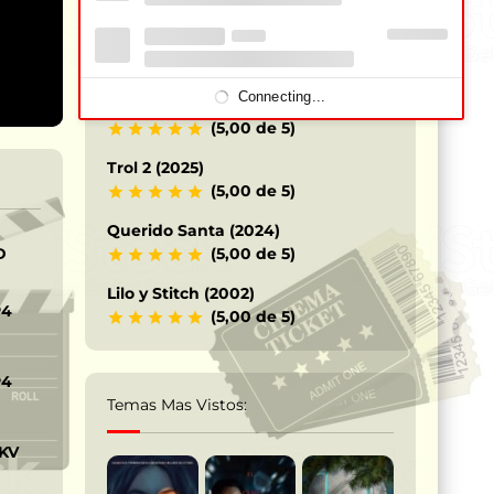
Los Caballeros del Zodiaco – Saint
Seiya (2023)
(5,00 de 5)
Connecting...
Terrifier 3 – Payaso siniestro (2024)
(5,00 de 5)
Trol 2 (2025)
(5,00 de 5)
Querido Santa (2024)
D
(5,00 de 5)
Lilo y Stitch (2002)
P4
(5,00 de 5)
P4
Temas Mas Vistos:
KV