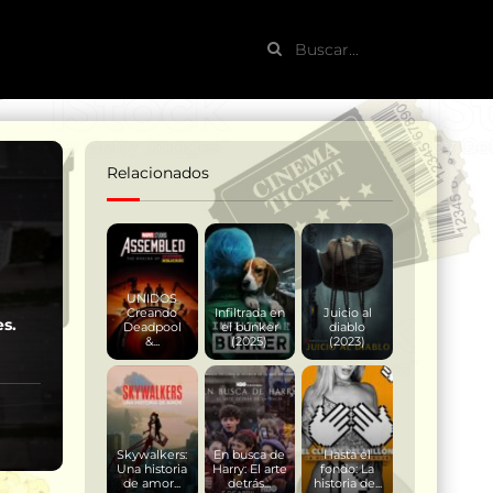
Relacionados
UNIDOS
Creando
Infiltrada en
Juicio al
es.
Deadpool
el búnker
diablo
&...
(2025)
(2023)
Skywalkers:
En busca de
Hasta el
Una historia
Harry: El arte
fondo: La
de amor...
detrás...
historia de...