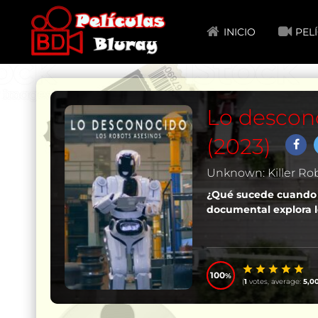
INICIO
PEL
Lo descono
(2023)
Unknown: Killer Ro
¿Qué sucede cuando 
documental explora los
100
(
1
votes, average:
5,0