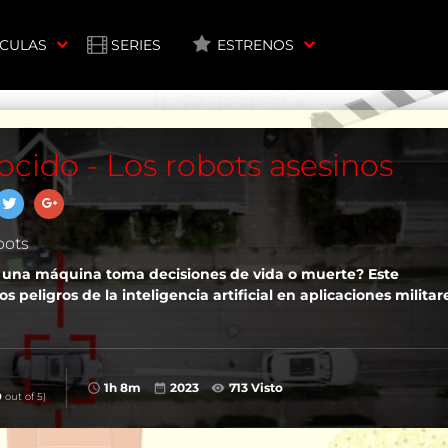
ÍCULAS
SERIES
ESTRENOS
cido - Los robots asesinos
bots
una máquina toma decisiones de vida o muerte? Este
 peligros de la inteligencia artificial en aplicaciones militar
1h 8m
2023
713 Visto
0
out of 5)