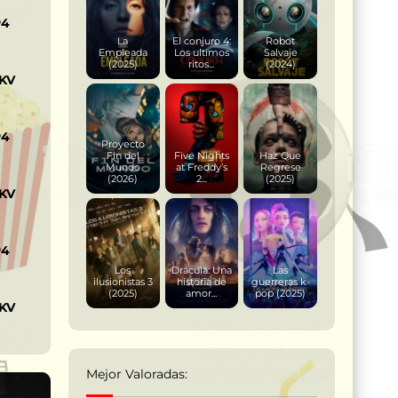
P4
La
El conjuro 4:
Robot
Empleada
Los ultimos
Salvaje
(2025)
ritos...
(2024)
KV
P4
Proyecto
Fin del
Five Nights
Haz Que
Mundo
at Freddy’s
Regrese
(2026)
2...
(2025)
KV
P4
Los
Drácula: Una
Las
ilusionistas 3
historia de
guerreras k-
(2025)
amor...
pop (2025)
KV
Mejor Valoradas: