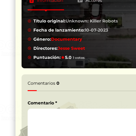
Información
Actores
Título original:
Unknown: Killer Robots
Fecha de lanzamiento:
10-07-2023
Género:
Documentary
Directores:
Jesse Sweet
Puntuación:
5.0
1 votos
Comentarios
0
Comentario
*