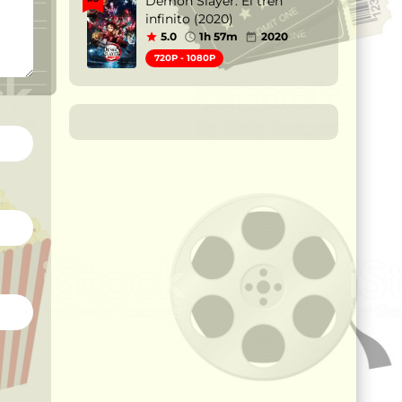
Demon Slayer: El tren
infinito (2020)
5.0
1h 57m
2020
720P - 1080P