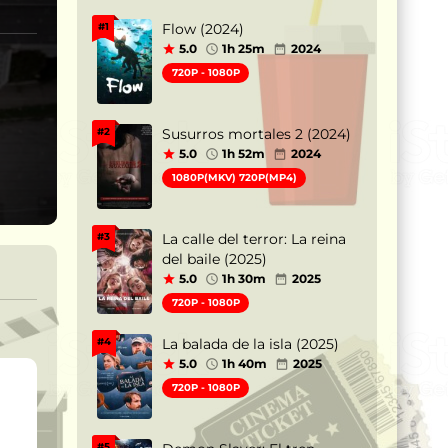
Flow (2024)
#1
5.0
1h 25m
2024
720P - 1080P
Susurros mortales 2 (2024)
#2
5.0
1h 52m
2024
1080P(MKV) 720P(MP4)
La calle del terror: La reina
#3
del baile (2025)
5.0
1h 30m
2025
720P - 1080P
La balada de la isla (2025)
#4
5.0
1h 40m
2025
720P - 1080P
#5