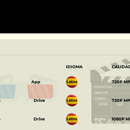
IDIOMA
CALIDA
‎ ‎ ‎
App
720P M
‎ ‎ ‎
Drive
720P M
‎ ‎ ‎
Drive
1080P M