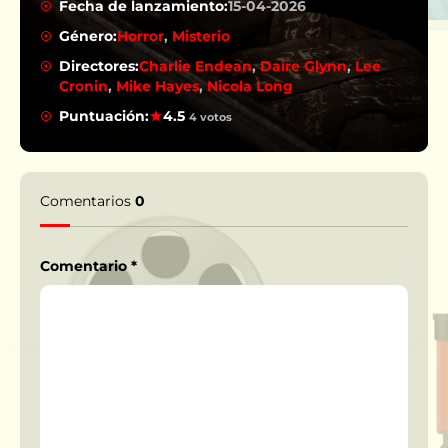
Fecha de lanzamiento:
15-04-2026
Género:
Horror
,
Misterio
Directores:
Charlie Endean
,
Daire Glynn
,
Lee
Cronin
,
Mike Hayes
,
Nicola Long
Puntuación:
4.5
4 votos
Comentarios
0
Comentario
*