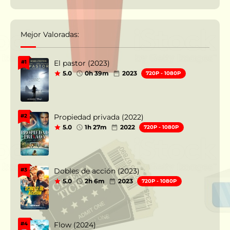
Mejor Valoradas:
El pastor (2023)
#1
5.0
0h 39m
2023
720P - 1080P
Propiedad privada (2022)
#2
5.0
1h 27m
2022
720P - 1080P
Dobles de acción (2023)
#3
5.0
2h 6m
2023
720P - 1080P
Flow (2024)
#4