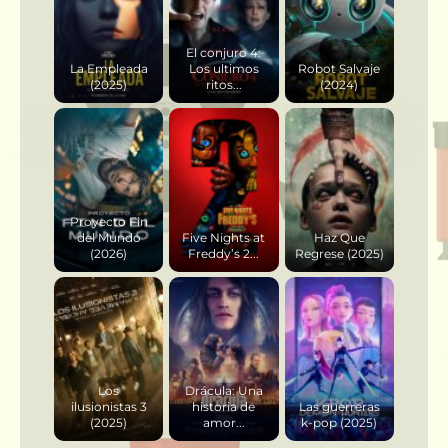
El conjuro 4:
La Empleada
Los ultimos
Robot Salvaje
(2025)
ritos...
(2024)
Proyecto Fin
del Mundo
Five Nights at
Haz Que
(2026)
Freddy’s 2...
Regrese (2025)
Los
Drácula: Una
ilusionistas 3
historia de
Las guerreras
(2025)
amor...
k-pop (2025)