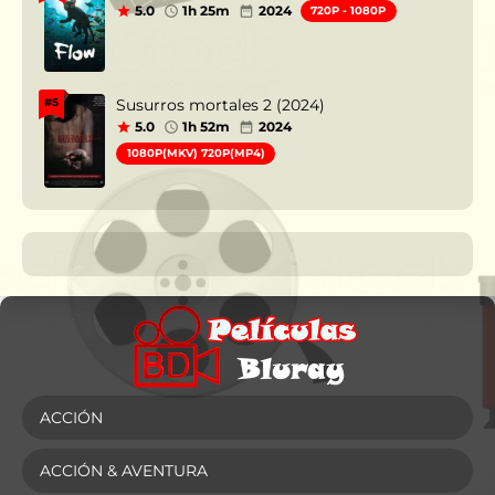
5.0
1h 25m
2024
720P - 1080P
Susurros mortales 2 (2024)
#5
5.0
1h 52m
2024
1080P(MKV) 720P(MP4)
ACCIÓN
ACCIÓN & AVENTURA