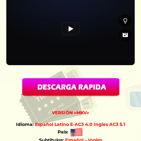
VERSIÓN «MKV»
Idioma:
Español Latino E-AC3 4.0 Ingles AC3 5.1
País:
Subtitulos:
Español – Ingles