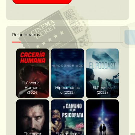
Relacionados
Caceria
Humana
Hipocondriac
El Podcast
(2024)
o (2022)
(2023)
The beast
El Camino de