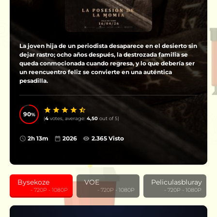
La joven hija de un periodista desaparece en el desierto sin
dejar rastro; ocho años después, la destrozada familia se
queda conmocionada cuando regresa, y lo que debería ser
un reencuentro feliz se convierte en una auténtica
pesadilla.
90
(
4
votes, average:
4,50
out of 5)
2h 13m
2026
2.365 Visto
Bysekoze
VOE
Peliculasbluray
‎ ‎ ‎ ‎ ‎ ‎ ‎ ‎ ‎ - 720P - 1080P
‎ ‎ ‎ ‎ ‎ ‎ ‎ ‎ ‎ - 720P - 1080P
‎ ‎ ‎ ‎ ‎ ‎ ‎ ‎ ‎ - 720P - 1080P