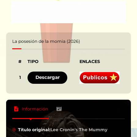
La posesión de la momia (2026)
#
TIPO
ENLACES
IDI
Descargar
1
Información
Título original:
Lee Cronin's The Mummy