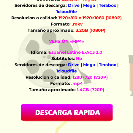
Servidores de descarga:
Drive | Mega | Terabox |
1cloudfile
Resolucion o calidad:
1920×810 o 1920×1080 (1080P)
Formato:
.mkv
Tamaño aproximado:
3.2GB (1080P)
VERSIÓN «MP4»
Idioma:
Español Latino E-AC3 2.0
Subtitulos:
No
Servidores de descarga:
Drive | Mega | Terabox |
1cloudfile
Resolucion o calidad:
1280×720 (720P)
Formato:
.mp4
Tamaño aproximado:
1.4GB (720P)