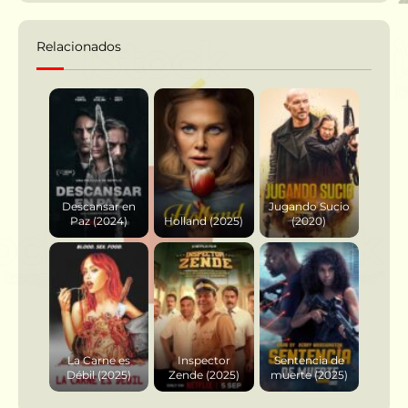
Relacionados
Descansar en
Jugando Sucio
Paz (2024)
Holland (2025)
(2020)
La Carne es
Inspector
Sentencia de
Débil (2025)
Zende (2025)
muerte (2025)