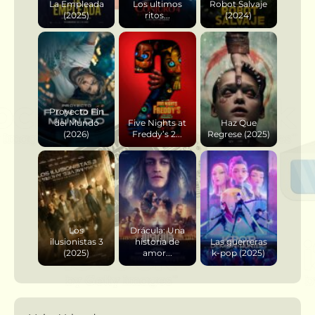
La Empleada
Los ultimos
Robot Salvaje
(2025)
ritos...
(2024)
Proyecto Fin
del Mundo
Five Nights at
Haz Que
(2026)
Freddy’s 2...
Regrese (2025)
Los
Drácula: Una
ilusionistas 3
historia de
Las guerreras
(2025)
amor...
k-pop (2025)