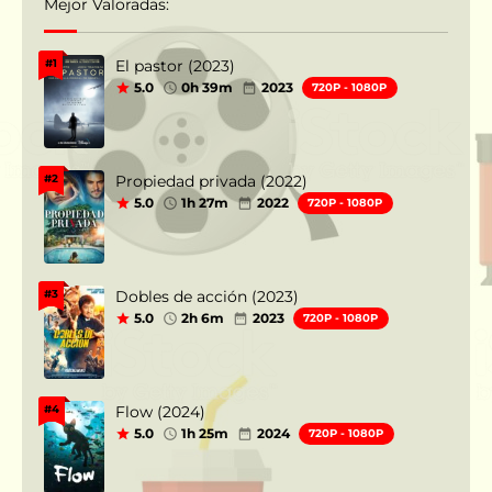
Mejor Valoradas:
El pastor (2023)
#1
5.0
0h 39m
2023
720P - 1080P
Propiedad privada (2022)
#2
5.0
1h 27m
2022
720P - 1080P
Dobles de acción (2023)
#3
5.0
2h 6m
2023
720P - 1080P
Flow (2024)
#4
5.0
1h 25m
2024
720P - 1080P