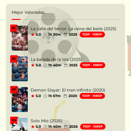
Mejor Valoradas:
La calle del terror: La reina del baile (2025)
#1
5.0
1h 30m
2025
720P - 1080P
La balada de la isla (2025)
#2
5.0
1h 40m
2025
720P - 1080P
Demon Slayer: El tren infinito (2020)
#3
5.0
1h 57m
2020
720P - 1080P
Solo Mio (2026)
#4
5.0
1h 40m
2026
720P - 1080P