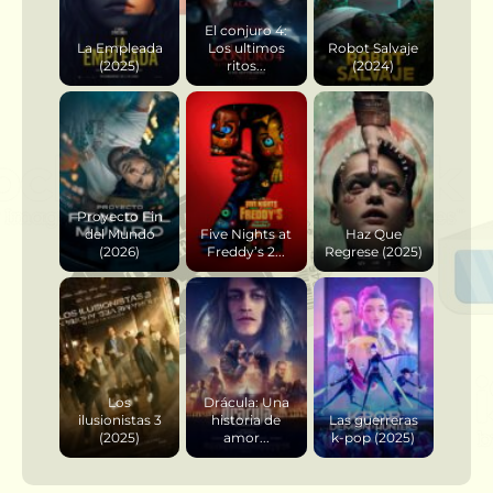
El conjuro 4:
La Empleada
Los ultimos
Robot Salvaje
(2025)
ritos...
(2024)
Proyecto Fin
del Mundo
Five Nights at
Haz Que
(2026)
Freddy’s 2...
Regrese (2025)
Los
Drácula: Una
ilusionistas 3
historia de
Las guerreras
(2025)
amor...
k-pop (2025)