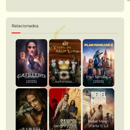
Relacionados
Kiff: La
leyenda del
Gatillero
anillo
Plan familiar 2
(2025)
luminoso...
(2025)
Rebel Moon
Sangre y Oro
(Parte 1): La