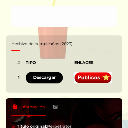
Hechizo de cumpleaños (2023)
#
TIPO
ENLACES
IDI
Descargar
1
Información
Título original:
Perpetrator