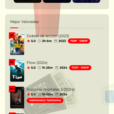
Mejor Valoradas:
Dobles de acción (2023)
#1
5.0
2h 6m
2023
720P - 1080P
Flow (2024)
#2
5.0
1h 25m
2024
720P - 1080P
Susurros mortales 2 (2024)
#3
5.0
1h 52m
2024
1080P(MKV) 720P(MP4)