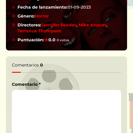
Fecha de lanzamiento:
01-09-2023
Género:
Horror
Directores:
Jennifer Reeder
,
Mike Knauer
,
Terrence Thompson
Puntuación:
0.0
0 votos
Comentarios
0
Comentario
*