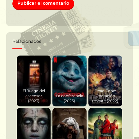
Relacionados
El Juego del
Dead Zone:
ascensor
La conferencia
Operación
(2023)
(2023)
rescate (2022)