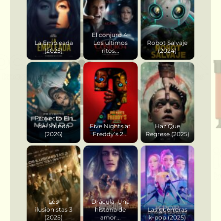
El conjuro 4:
La Empleada
Los ultimos
Robot Salvaje
(2025)
ritos...
(2024)
Proyecto Fin
del Mundo
Five Nights at
Haz Que
(2026)
Freddy’s 2...
Regrese (2025)
Los
Drácula: Una
ilusionistas 3
historia de
Las guerreras
(2025)
amor...
k-pop (2025)