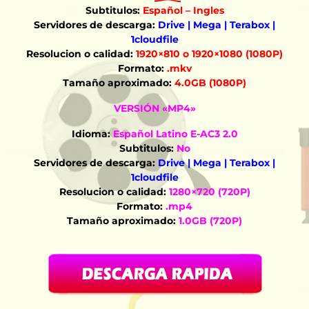
Subtitulos:
Español – Ingles
Servidores de descarga:
Drive | Mega | Terabox |
1cloudfile
Resolucion o calidad:
1920×810 o 1920×1080 (1080P)
Formato:
.mkv
Tamaño aproximado:
4.0GB (1080P)
VERSIÓN «MP4»
Idioma:
Español Latino E-AC3 2.0
Subtitulos:
No
Servidores de descarga:
Drive | Mega | Terabox |
1cloudfile
Resolucion o calidad:
1280×720 (720P)
Formato:
.mp4
Tamaño aproximado:
1.0GB (720P)