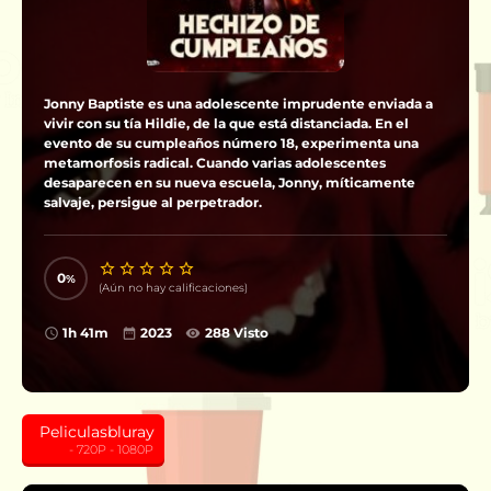
Jonny Baptiste es una adolescente imprudente enviada a
vivir con su tía Hildie, de la que está distanciada. En el
evento de su cumpleaños número 18, experimenta una
metamorfosis radical. Cuando varias adolescentes
desaparecen en su nueva escuela, Jonny, míticamente
salvaje, persigue al perpetrador.
0
(Aún no hay calificaciones)
1h 41m
2023
288 Visto
Peliculasbluray
‎ ‎ ‎ ‎ ‎ ‎ ‎ ‎ ‎ - 720P - 1080P