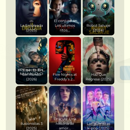
El conjuro 4:
La Empleada
Los ultimos
Robot Salvaje
(2025)
ritos...
(2024)
Proyecto Fin
del Mundo
Five Nights at
Haz Que
(2026)
Freddy’s 2...
Regrese (2025)
Los
Drácula: Una
ilusionistas 3
historia de
Las guerreras
(2025)
amor...
k-pop (2025)