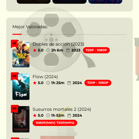
Mejor Valoradas:
Dobles de acción (2023)
#1
5.0
2h 6m
2023
720P - 1080P
Flow (2024)
#2
5.0
1h 25m
2024
720P - 1080P
Susurros mortales 2 (2024)
#3
5.0
1h 52m
2024
1080P(MKV) 720P(MP4)