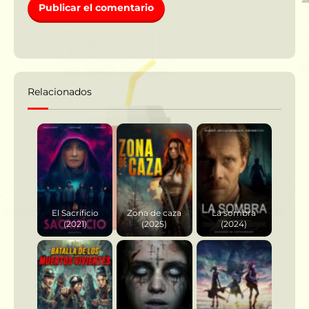
Relacionados
El Sacrificio
Zona de caza
La sombra
(2021)
(2025)
(2024)