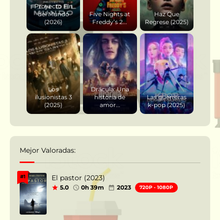
Proyecto Fin
del Mundo
Five Nights at
Haz Que
(2026)
Freddy’s 2...
Regrese (2025)
Los
Drácula: Una
ilusionistas 3
historia de
Las guerreras
(2025)
amor...
k-pop (2025)
Mejor Valoradas:
El pastor (2023)
#1
5.0
0h 39m
2023
720P - 1080P