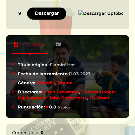
Descargar
9
Información
Título original:
Flamin' Hot
Fecha de lanzamiento:
11-03-2023
Género:
Comedia
,
Drama
Directores:
Alison Grossman
,
Chelsea Hooper
,
Eva Longoria
,
John Bonaccorse
,
TK Shom
Puntuación:
0.0
0 votos
Comentarios
0