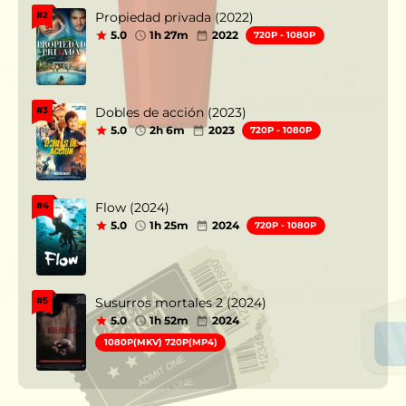
Propiedad privada (2022)
#2
5.0
1h 27m
2022
720P - 1080P
Dobles de acción (2023)
#3
5.0
2h 6m
2023
720P - 1080P
Flow (2024)
#4
5.0
1h 25m
2024
720P - 1080P
Susurros mortales 2 (2024)
#5
5.0
1h 52m
2024
1080P(MKV) 720P(MP4)