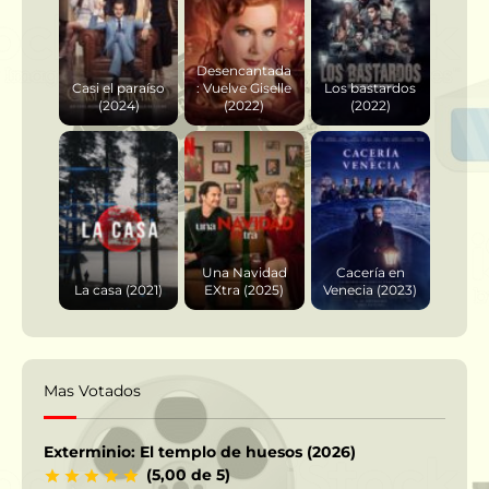
Desencantada
Casi el paraíso
: Vuelve Giselle
Los bastardos
(2024)
(2022)
(2022)
Una Navidad
Cacería en
La casa (2021)
EXtra (2025)
Venecia (2023)
Mas Votados
Exterminio: El templo de huesos (2026)
(5,00 de 5)