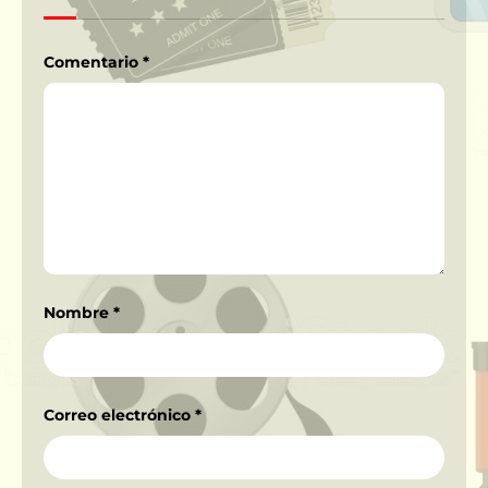
Comentario
*
Nombre
*
Correo electrónico
*