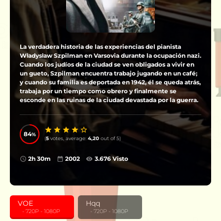
La verdadera historia de las experiencias del pianista
Władysław Szpilman en Varsovia durante la ocupación nazi.
Cuando los judíos de la ciudad se ven obligados a vivir en
un gueto, Szpilman encuentra trabajo jugando en un café;
y cuando su familia es deportada en 1942, él se queda atrás,
trabaja por un tiempo como obrero y finalmente se
esconde en las ruinas de la ciudad devastada por la guerra.
84
(
5
votes, average:
4,20
out of 5)
2h 30m
2002
3.676 Visto
VOE
Hqq
‎ ‎ ‎ - 720P - 1080P
‎ ‎ ‎ - 720P - 1080P