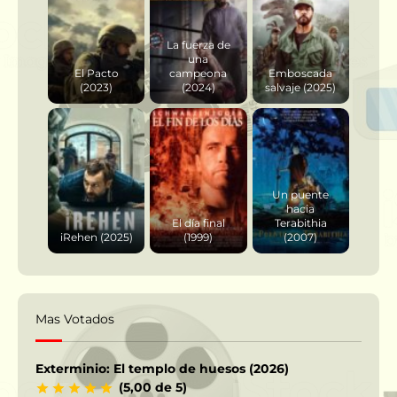
La fuerza de
una
El Pacto
campeona
Emboscada
(2023)
(2024)
salvaje (2025)
Un puente
hacia
El día final
Terabithia
iRehen (2025)
(1999)
(2007)
Mas Votados
Exterminio: El templo de huesos (2026)
(5,00 de 5)