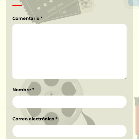
Comentario
*
Nombre
*
Correo electrónico
*