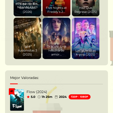
Proyecto Fin
del Mundo
Five Nights at
Haz Que
(2026)
Freddy’s 2...
Regrese (2025)
Los
Drácula: Una
ilusionistas 3
historia de
Las guerreras
(2025)
amor...
k-pop (2025)
Mejor Valoradas:
Flow (2024)
#1
5.0
1h 25m
2024
720P - 1080P