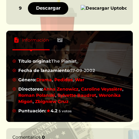
Descargar
9
Información
Título original:
The Pianist
Fecha de lanzamiento:
17-09-2002
Género:
Drama
,
Pedidos
,
War
Directores:
Anna Zenowicz
,
Caroline Veyssière
,
Roman Polanski
,
Sylvette Baudrot
,
Weronika
Migoń
,
Zbigniew Gruz
Puntuación:
4.2
5 votos
Comentarios
0