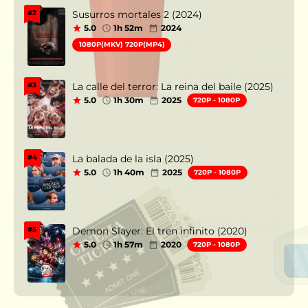
Susurros mortales 2 (2024)
#2
5.0
1h 52m
2024
1080P(MKV) 720P(MP4)
La calle del terror: La reina del baile (2025)
#3
5.0
1h 30m
2025
720P - 1080P
La balada de la isla (2025)
#4
5.0
1h 40m
2025
720P - 1080P
Demon Slayer: El tren infinito (2020)
#5
5.0
1h 57m
2020
720P - 1080P