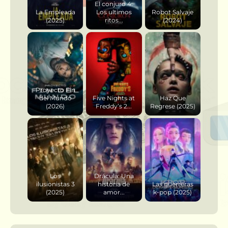
El conjuro 4:
La Empleada
Los ultimos
Robot Salvaje
(2025)
ritos...
(2024)
Proyecto Fin
del Mundo
Five Nights at
Haz Que
(2026)
Freddy’s 2...
Regrese (2025)
Los
Drácula: Una
ilusionistas 3
historia de
Las guerreras
(2025)
amor...
k-pop (2025)