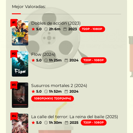
Mejor Valoradas:
Dobles de acción (2023)
#1
5.0
2h 6m
2023
720P - 1080P
Flow (2024)
#2
5.0
1h 25m
2024
720P - 1080P
Susurros mortales 2 (2024)
#3
5.0
1h 52m
2024
1080P(MKV) 720P(MP4)
La calle del terror: La reina del baile (2025)
#4
5.0
1h 30m
2025
720P - 1080P