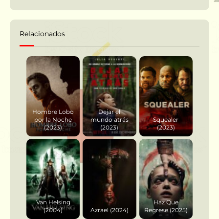
Relacionados
Hombre Lobo
Dejar el
por la Noche
mundo atrás
Squealer
(2023)
(2023)
(2023)
Van Helsing
Haz Que
(2004)
Azrael (2024)
Regrese (2025)