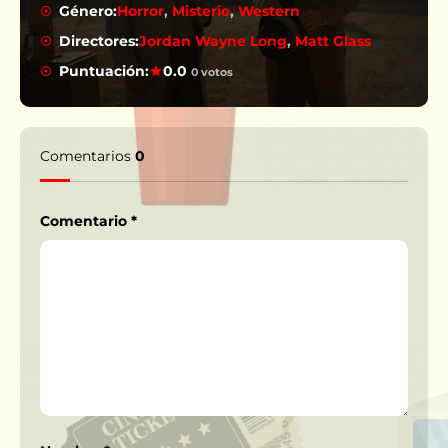
Género:
Horror
,
Misterio
,
Western
Directores:
Jordan Wayne Long
,
Matt Glass
Puntuación:
0.0
0 votos
Comentarios
0
Comentario
*