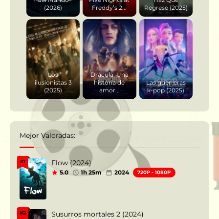
(2026)
Freddy’s 2...
Regrese (2025)
Los
Drácula: Una
ilusionistas 3
historia de
Las guerreras
(2025)
amor...
k-pop (2025)
Mejor Valoradas:
Flow (2024)
#1
5.0
1h 25m
2024
720P - 1080P
Susurros mortales 2 (2024)
#2