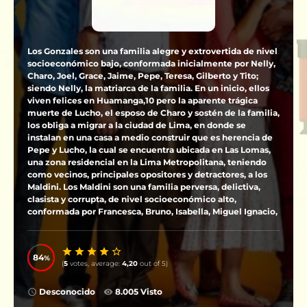
Los Gonzales son una familia alegre y extrovertida de nivel
socioeconómico bajo, conformada inicialmente por Nelly,
Charo, Joel, Grace, Jaime, Pepe, Teresa, Gilberto y Tito;
siendo Nelly, la matriarca de la familia. En un inicio, ellos
viven felices en Huamanga,10​ pero la aparente trágica
muerte de Lucho, el esposo de Charo y sostén de la familia,
los obliga a migrar a la ciudad de Lima, en donde se
instalan en una casa a medio construir que es herencia de
Pepe y Lucho, la cual se encuentra ubicada en Las Lomas,
una zona residencial en la Lima Metropolitana, teniendo
como vecinos, principales opositores y detractores, a los
Maldini. Los Maldini son una familia perversa, delictiva,
clasista y corrupta, de nivel socioeconómico alto,
conformada por Francesca, Bruno, Isabella, Miguel Ignacio,
Nicolás, Fernanda, y Peter; siendo Francesca, la matriarca
de la familia. Dadas sus diferencias sociales y
costumbristas, los Maldini intentarán desalojar a los
84
Gonzales hostigándolos y atentando contra sus vidas,
(
5
votes, average:
4,20
out of 5)
misión que es prácticamente imposible dados los oscuros
secretos de Francesca que son conocidos por Nelly. Por
Desconocido
8.005 Visto
otro lado, las villanías de los Maldini serán obstaculizadas