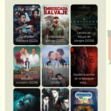
Leviticus:
Operación
Emboscada
Ritual de
Sombra (2025)
salvaje (2025)
sangre (2026)
Nadie duerme
Bendito
Instante
en el bosque
corazón (2026)
(2026)
esta...