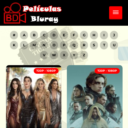
#
A
B
C
D
E
F
G
H
I
J
K
L
M
N
O
P
Q
R
S
T
U
V
W
X
Y
Z
720P - 1080P
720P - 1080P