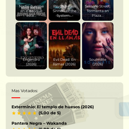
Nadie duerme
Psycho-Pass
Sesame Street:
en el bosque
Sinners of the
Tormenta en
esta...
System...
Plaza...
Engendro
Evil Dead: En
Soulm8te
(2026)
llamas (2026)
(2026)
Mas Votados:
Exterminio: El templo de huesos (2026)
(5,00 de 5)
Pantera Negra – Wakanda