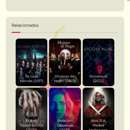
Relacionados
La casa
Mujeres de
Sicosexual
torcida (2017)
negro (2023)
(2022)
El Aro:
Relación
Boo 2! A
Resurrección
Obsesiva
Madea
(2020)
(2023)
Halloween