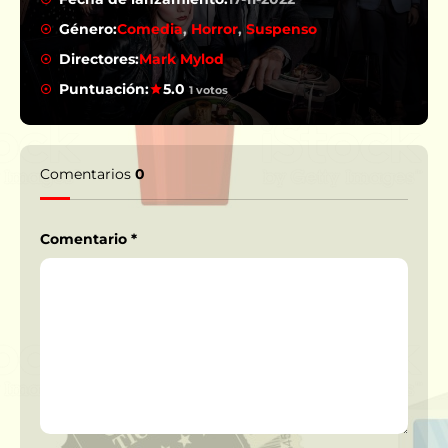
Género:
Comedia
,
Horror
,
Suspenso
Directores:
Mark Mylod
Puntuación:
5.0
1 votos
Comentarios
0
Comentario
*