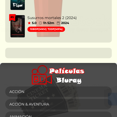
Susurros mortales 2 (2024)
#5
5.0
1h 52m
2024
1080P(MKV) 720P(MP4)
ACCIÓN
ACCIÓN & AVENTURA
ANIMACIÓN