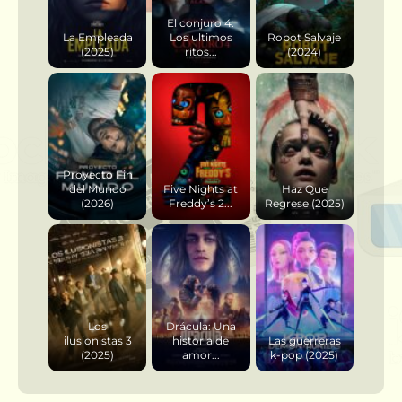
El conjuro 4:
La Empleada
Los ultimos
Robot Salvaje
(2025)
ritos...
(2024)
Proyecto Fin
del Mundo
Five Nights at
Haz Que
(2026)
Freddy’s 2...
Regrese (2025)
Los
Drácula: Una
ilusionistas 3
historia de
Las guerreras
(2025)
amor...
k-pop (2025)