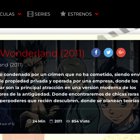
ÍCULAS
SERIES
ESTRENOS
onderland (2011)
d (2011)
do condenado por un crimen que no ha cometido, siendo env
de propiedad privada y operada por una empresa, donde los
ar son la principal atracción en una versión moderna de los
adores de la antigüedad. Donde encontraremos de chicas raras
perpoderes que recién descubren, donde se planean teorías
l lugar que los priva de su libertad…
24 Min
2011
854 Visto
0
out of 5)