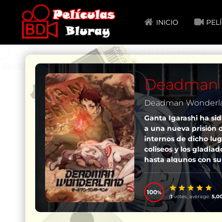
INICIO
PEL
Deadman W
Deadman Wonderlan
Ganta Igarashi ha si
a una nueva prisión 
internos de dicho lug
coliseos y los gladi
hasta algunos con su
conspiración contra e
100
(
1
votes, average:
5,0