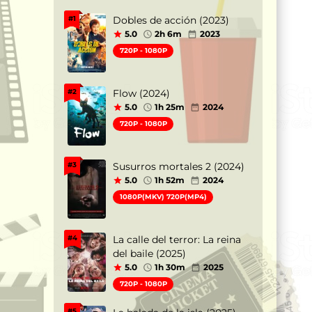
Dobles de acción (2023)
#1
5.0
2h 6m
2023
720P - 1080P
Flow (2024)
#2
5.0
1h 25m
2024
720P - 1080P
Susurros mortales 2 (2024)
#3
5.0
1h 52m
2024
1080P(MKV) 720P(MP4)
La calle del terror: La reina
#4
del baile (2025)
5.0
1h 30m
2025
720P - 1080P
#5