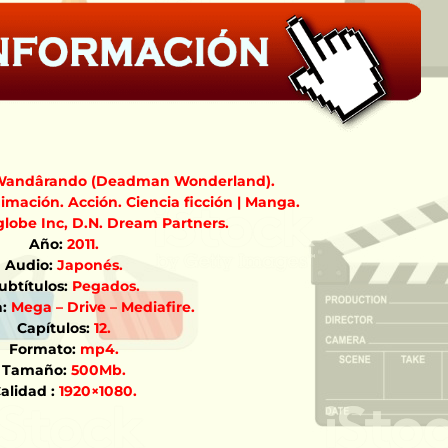
andârando (Deadman Wonderland).
imación. Acción. Ciencia ficción | Manga.
lobe Inc,
D.N. Dream Partners.
Año:
2011.
Audio:
Japonés.
ubtítulos:
Pegados.
:
Mega – Drive – Mediafire.
Capítulos:
12.
Formato:
mp4.
Tamaño:
500Mb.
alidad :
1920×1080.