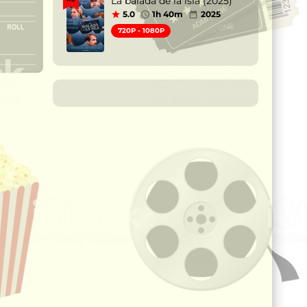
La balada de la isla (2025)
5.0
1h 40m
2025
720P - 1080P