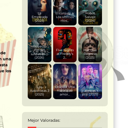
La
El conjuro 4:
Robot
Empleada
Los ultimos
Salvaje
(2025)
ritos...
(2024)
Proyecto
Fin del
Five Nights
Haz Que
 de
Mundo
at Freddy’s
Regrese
(2026)
2...
(2025)
en una
asta
ue los
Los
Drácula: Una
Las
ilusionistas 3
historia de
guerreras k-
(2025)
amor...
pop (2025)
Mejor Valoradas: