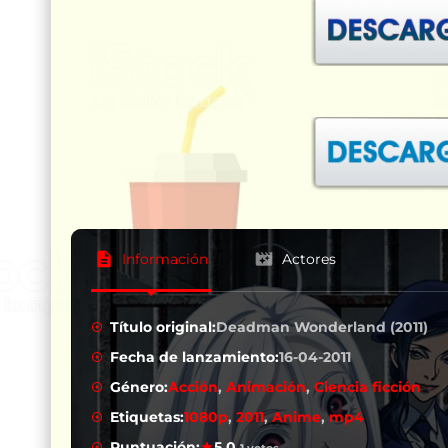
Información
Actores
Título original:
Deadman Wonderland (2011)
Fecha de lanzamiento:
16-04-2011
Género:
Acción
,
Animación
,
Ciencia ficción
Etiquetas:
1080p
,
2011
,
Anime
,
mp4
Puntuación:
5.0
1 votos