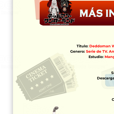
Titulo:
Deddoman W
Genero:
Serie de TV. An
Estudio:
Mang
S
Descarga
C