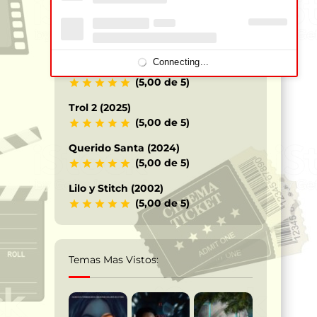
Los Caballeros del Zodiaco – Saint
Seiya (2023)
(5,00 de 5)
Connecting...
Terrifier 3 – Payaso siniestro (2024)
(5,00 de 5)
Trol 2 (2025)
(5,00 de 5)
Querido Santa (2024)
(5,00 de 5)
Lilo y Stitch (2002)
(5,00 de 5)
Temas Mas Vistos: