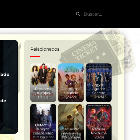
Relacionados
iado
El
Argylle:
Préstame
Asombroso
Agente
tus ojos
Mauricio
Secreto
(2022)
(2022)
(2024)
 de
Detective
Knight:
Secuestro
Patrulla
Independen
en el aire
Nocturna
cia...
1971 (2024)
(2026)