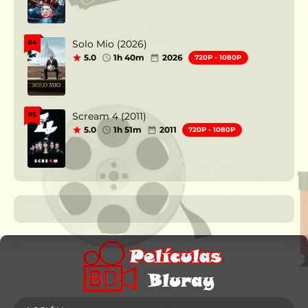
Solo Mio (2026)
#4
5.0
1h 40m
2026
720P - 1080P
Scream 4 (2011)
#5
5.0
1h 51m
2011
720P - 1080P