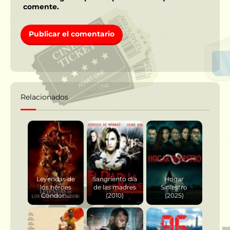
comente.
Relacionados
Leyendas de
Sangriento día
Hogar
los héroes
de las madres
Siniestro
Cóndor:...
(2010)
(2025)