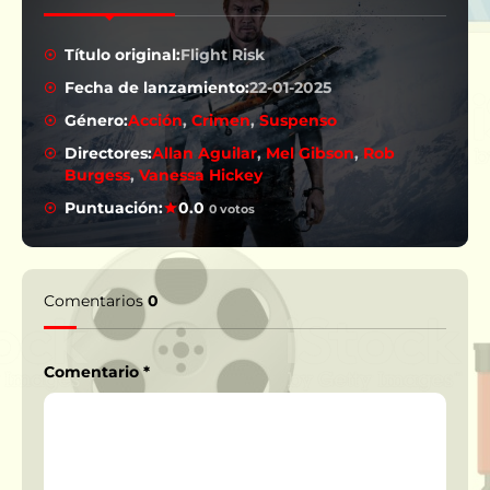
Título original:
Flight Risk
Fecha de lanzamiento:
22-01-2025
Género:
Acción
,
Crimen
,
Suspenso
Directores:
Allan Aguilar
,
Mel Gibson
,
Rob
Burgess
,
Vanessa Hickey
Puntuación:
0.0
0 votos
Comentarios
0
Comentario
*