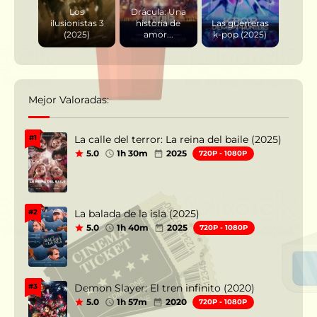
Los
Drácula: Una
ilusionistas 3
historia de
Las guerreras
(2025)
amor...
k-pop (2025)
Mejor Valoradas:
La calle del terror: La reina del baile (2025)
#1
5.0
1h 30m
2025
720P - 1080P
La balada de la isla (2025)
#2
5.0
1h 40m
2025
720P - 1080P
Demon Slayer: El tren infinito (2020)
#3
5.0
1h 57m
2020
720P - 1080P