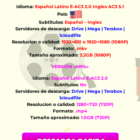
Idioma:
Español Latino E-AC3 2.0 Ingles AC3 5.1
País:
Subtitulos:
Español – Ingles
Servidores de descarga:
Drive | Mega | Terabox |
1cloudfile
Resolucion o calidad:
1920×810 o 1920×1080 (1080P)
Formato:
.mkv
Tamaño aproximado:
3.2GB (1080P)
VERSIÓN «MP4»
Idioma:
Español Latino E-AC3 2.0
Subtitulos:
No
Servidores de descarga:
Drive | Mega | Terabox |
1cloudfile
Resolucion o calidad:
1280×720 (720P)
Formato:
.mp4
Tamaño aproximado:
1.0GB (720P)