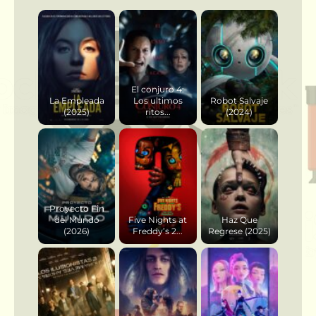
El conjuro 4:
La Empleada
Los ultimos
Robot Salvaje
(2025)
ritos...
(2024)
Proyecto Fin
del Mundo
Five Nights at
Haz Que
(2026)
Freddy’s 2...
Regrese (2025)