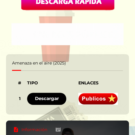
Amenaza en el aire (2025)
#
TIPO
ENLACES
IDI
Descargar
1
Información