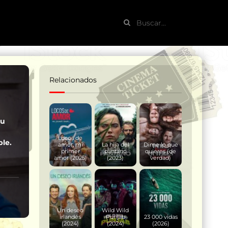
Relacionados
su
Locos de
ble.
amor, mi
La hija del
Dime lo que
primer
pantano
quieres (de
amor (2025)
(2023)
verdad)
Un deseo
Wild Wild
irlandés
Punjab
23 000 vidas
(2024)
(2024)
(2026)