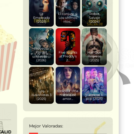
La
El conjuro 4:
Robot
Empleada
Los ultimos
Salvaje
(2025)
ritos...
(2024)
Proyecto
Fin del
Five Nights
Haz Que
Mundo
at Freddy’s
Regrese
(2026)
2...
(2025)
Los
Drácula: Una
Las
ilusionistas 3
historia de
guerreras k-
(2025)
amor...
pop (2025)
Mejor Valoradas:
CALIDAD