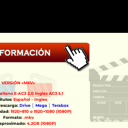
VERSIÓN «MKV»
ellano E-AC3 2.0 Ingles AC3 5.1
tulos:
Español – Ingles
descarga:
Drive │ Mega │ Terabox
idad:
1920×810 o 1920×1080 (1080P)
Formato:
.mkv
aproximado:
4.2GB (1080P)