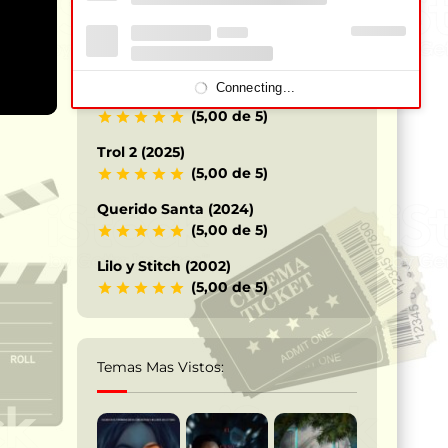
Los Caballeros del Zodiaco – Saint
Seiya (2023)
(5,00 de 5)
Connecting...
Terrifier 3 – Payaso siniestro (2024)
(5,00 de 5)
Trol 2 (2025)
(5,00 de 5)
Querido Santa (2024)
(5,00 de 5)
Lilo y Stitch (2002)
(5,00 de 5)
Temas Mas Vistos: