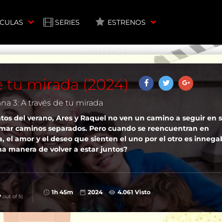
ÍCULAS
SERIES
ESTRENOS
e tu mirada (2024)
na 3: A través de tu mirada
ntos del verano, Ares y Raquel no ven un camino a seguir en 
omar caminos separados. Pero cuando se reencuentran en
 ​​el amor y el deseo que sienten el uno por el otro es innega
a manera de volver a estar juntos?
1h 45m
2024
4.061 Visto
7
out of 5)