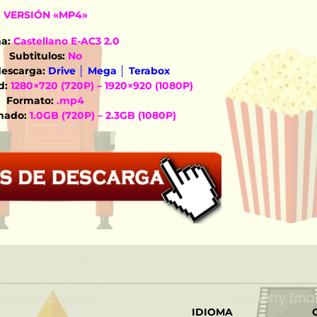
VERSIÓN «MP4»
a:
Castellano E-AC3 2.0
Subtitulos:
No
descarga:
Drive │ Mega │ Terabox
d:
1280×720 (720P) – 1920×920 (1080P)
Formato:
.mp4
mado:
1.0GB (720P) – 2.3GB (1080P)
IDIOMA