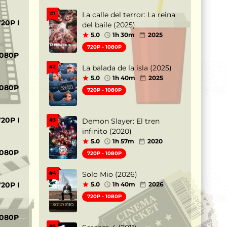
La calle del terror: La reina
#1
720P MP4
del baile (2025)
5.0
1h 30m
2025
720P - 1080P
1080P MKV
La balada de la isla (2025)
#2
5.0
1h 40m
2025
1080P MKV
720P - 1080P
720P MP4
Demon Slayer: El tren
#3
infinito (2020)
5.0
1h 57m
2020
1080P MP4
720P - 1080P
Solo Mio (2026)
#4
5.0
1h 40m
2026
720P MP4
720P - 1080P
1080P MP4
#5