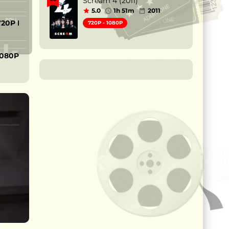
Scream 4 (2011)
5.0
1h 51m
2011
720P MP4
720P - 1080P
1080P MP4