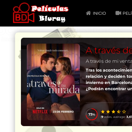
INICIO
PEL
A través d
A través de mi venta
Tras los acontecimie
relación y deciden t
invierno en Barcelona,
¿Podrán encontrar un
73
(
9
votes, average:
3,6