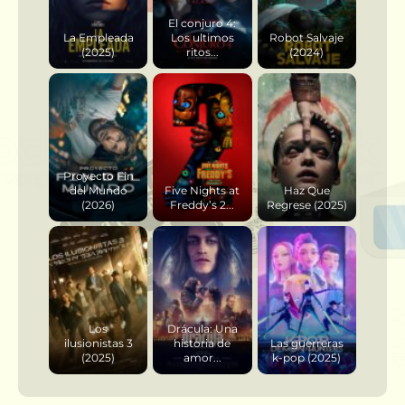
El conjuro 4:
La Empleada
Los ultimos
Robot Salvaje
(2025)
ritos...
(2024)
Proyecto Fin
del Mundo
Five Nights at
Haz Que
(2026)
Freddy’s 2...
Regrese (2025)
Los
Drácula: Una
ilusionistas 3
historia de
Las guerreras
(2025)
amor...
k-pop (2025)