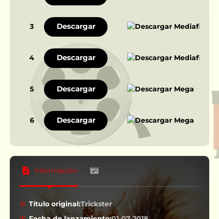
Descargar
3
Descargar
4
Descargar
5
Descargar
6
Información
Título original:
Trickster
Fecha de lanzamiento:
01-07-2018