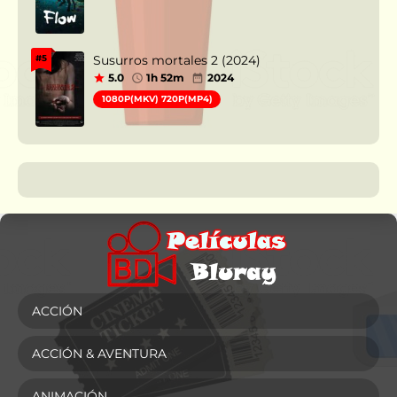
Susurros mortales 2 (2024)
#5
5.0
1h 52m
2024
1080P(MKV) 720P(MP4)
ACCIÓN
ACCIÓN & AVENTURA
ANIMACIÓN