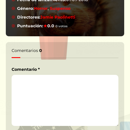
Género:
Horror
,
Suspenso
Directores:
Jamie Paolinetti
Puntuación:
0.0
0 votos
Comentarios
0
Comentario
*