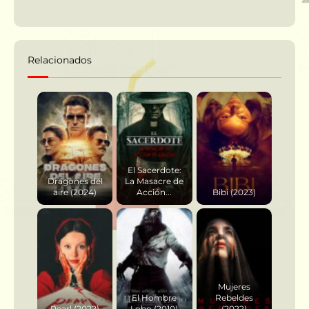
Relacionados
El Sacerdote:
Dragones del
La Masacre de
aire (2024)
Acción...
Bibi (2023)
Mujeres
El Hombre
Rebeldes
Pearl (2022)
Lobo (2010)
(2022)