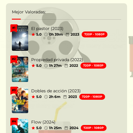
Mejor Valoradas:
El pastor (2023)
#1
5.0
0h 39m
2023
720P - 1080P
Propiedad privada (2022)
#2
5.0
1h 27m
2022
720P - 1080P
Dobles de acción (2023)
#3
5.0
2h 6m
2023
720P - 1080P
Flow (2024)
#4
5.0
1h 25m
2024
720P - 1080P