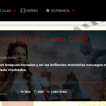
ÍCULAS
SERIES
ESTRENOS
eseos de Cenicienta (2021)
nderella
los bosques nevados y en las brillantes montañas noruegas e
lvada madrastra.
1h 35m
2021
1.284 Visto
iones)