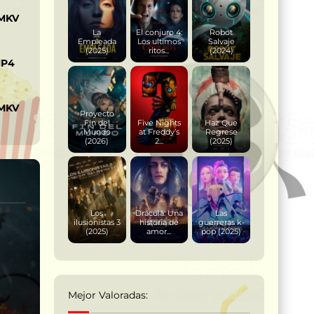
 MKV
La
El conjuro 4:
Robot
Empleada
Los ultimos
Salvaje
(2025)
ritos...
(2024)
MP4
 MKV
Proyecto
Fin del
Five Nights
Haz Que
Mundo
at Freddy’s
Regrese
(2026)
2...
(2025)
Los
Drácula: Una
Las
ilusionistas 3
historia de
guerreras k-
(2025)
amor...
pop (2025)
Mejor Valoradas: