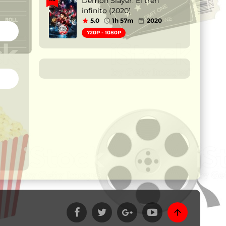
Demon Slayer: El tren
infinito (2020)
5.0
1h 57m
2020
720P - 1080P