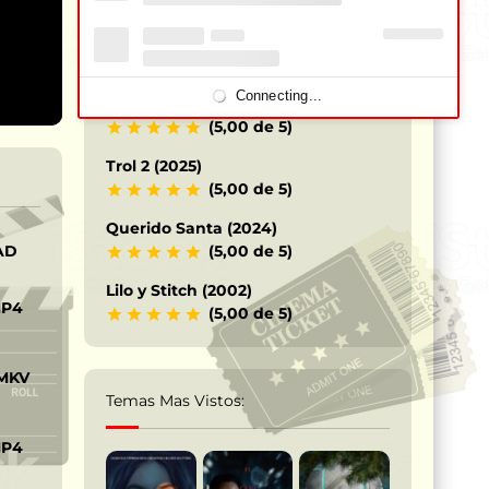
Los Caballeros del Zodiaco – Saint
Seiya (2023)
(5,00 de 5)
Connecting...
Terrifier 3 – Payaso siniestro (2024)
(5,00 de 5)
Trol 2 (2025)
(5,00 de 5)
Querido Santa (2024)
AD
(5,00 de 5)
Lilo y Stitch (2002)
MP4
(5,00 de 5)
 MKV
Temas Mas Vistos:
MP4