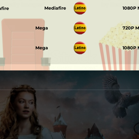
‎ ‎ ‎
Mediafire
1080P
‎ ‎ ‎
Mega
720P 
‎ ‎ ‎
Mega
1080P