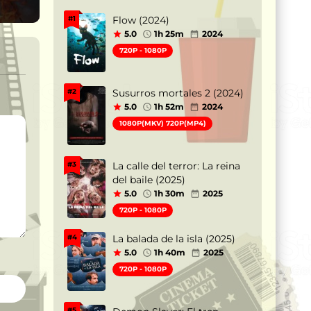
Flow (2024)
#1
5.0
1h 25m
2024
720P - 1080P
Susurros mortales 2 (2024)
#2
5.0
1h 52m
2024
1080P(MKV) 720P(MP4)
La calle del terror: La reina
#3
del baile (2025)
5.0
1h 30m
2025
720P - 1080P
La balada de la isla (2025)
#4
5.0
1h 40m
2025
720P - 1080P
#5