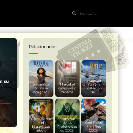
Relacionados
Inspector
n su
Kayara: La
Marcel el
Sun y la
princesa
caracol con
maldición
inca (2025)
zapatos
de...
Chico Bento
Monstruo
y el
de las
One Piece
Maravilloso
Profundidad
Film Red
árbol...
es (2022)
(2022)