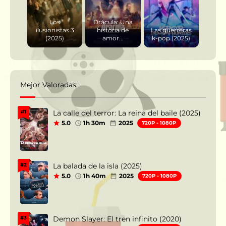
Los
Drácula: Una
ilusionistas 3
historia de
Las guerreras
(2025)
amor...
k-pop (2025)
Mejor Valoradas:
La calle del terror: La reina del baile (2025)
#1
5.0
1h 30m
2025
720P - 1080P
La balada de la isla (2025)
#2
5.0
1h 40m
2025
720P - 1080P
Demon Slayer: El tren infinito (2020)
#3