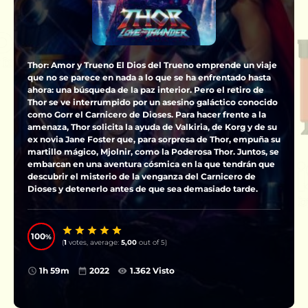
Thor: Amor y Trueno El Dios del Trueno emprende un viaje
que no se parece en nada a lo que se ha enfrentado hasta
ahora: una búsqueda de la paz interior. Pero el retiro de
Thor se ve interrumpido por un asesino galáctico conocido
como Gorr el Carnicero de Dioses. Para hacer frente a la
amenaza, Thor solicita la ayuda de Valkiria, de Korg y de su
ex novia Jane Foster que, para sorpresa de Thor, empuña su
martillo mágico, Mjolnir, como la Poderosa Thor. Juntos, se
embarcan en una aventura cósmica en la que tendrán que
descubrir el misterio de la venganza del Carnicero de
Dioses y detenerlo antes de que sea demasiado tarde.
100
(
1
votes, average:
5,00
out of 5)
1h 59m
2022
1.362 Visto