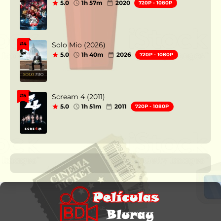
5.0
1h 57m
2020
720P - 1080P
Solo Mio (2026)
#4
5.0
1h 40m
2026
720P - 1080P
Scream 4 (2011)
#5
5.0
1h 51m
2011
720P - 1080P