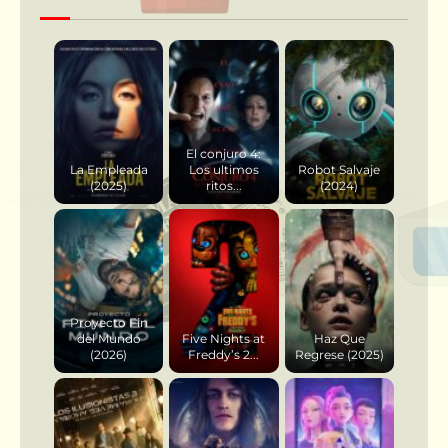
El conjuro 4:
La Empleada
Los ultimos
Robot Salvaje
(2025)
ritos...
(2024)
Proyecto Fin
del Mundo
Five Nights at
Haz Que
(2026)
Freddy’s 2...
Regrese (2025)