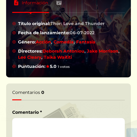
Información
Título original:
Thor: Love and Thunder
Fecha de lanzamiento:
06-07-2022
Género:
Acción
,
Comedia
,
Fantasía
Directores:
Deborah Antoniou
,
Jake Morrison
,
Lee Cleary
,
Taika Waititi
Puntuación:
5.0
1 votos
Comentarios
0
Comentario
*