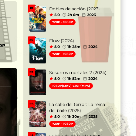
Dobles de acción (2023)
#1
5.0
2h 6m
2023
720P - 1080P
Flow (2024)
#2
80P
5.0
1h 25m
2024
720P - 1080P
Susurros mortales 2 (2024)
#3
5.0
1h 52m
2024
1080P(MKV) 720P(MP4)
La calle del terror: La reina
#4
del baile (2025)
5.0
1h 30m
2025
720P - 1080P
#5