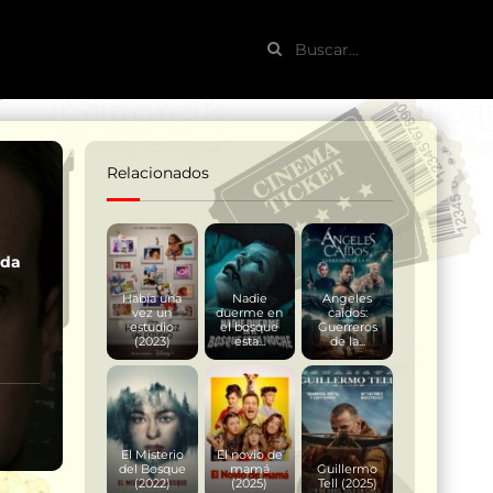
Relacionados
ada
Había una
Nadie
Angeles
vez un
duerme en
caidos:
estudio
el bosque
Guerreros
(2023)
esta...
de la...
El Misterio
El novio de
del Bosque
mamá
Guillermo
(2022)
(2025)
Tell (2025)