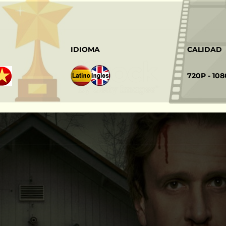
IDIOMA
CALIDAD
‎
‎ ‎ ‎ ‎ ‎ ‎ ‎ ‎ ‎
720P - 10