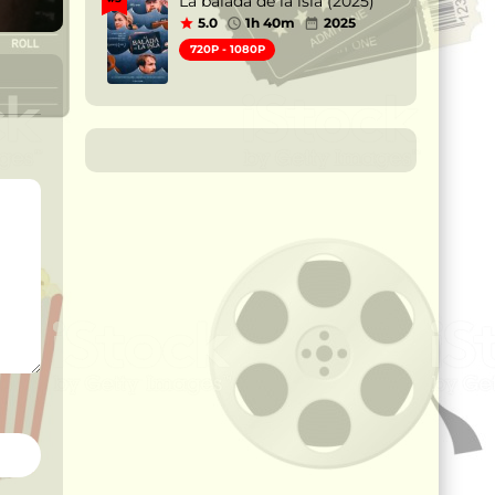
La balada de la isla (2025)
5.0
1h 40m
2025
720P - 1080P