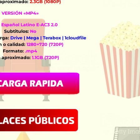
aproximado:
2.3GB (1080P)
VERSIÓN «MP4»
Español Latino E-AC3 2.0
Subtitulos:
No
rga:
Drive | Mega | Terabox | 1cloudfile
 o calidad:
1280×720 (720P)
Formato:
.mp4
 aproximado:
1.1GB (720P)