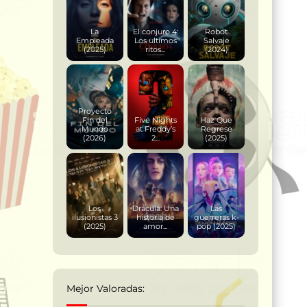
La
El conjuro 4:
Robot
Empleada
Los ultimos
Salvaje
(2025)
ritos...
(2024)
Proyecto
Fin del
Five Nights
Haz Que
Mundo
at Freddy’s
Regrese
(2026)
2...
(2025)
Los
Drácula: Una
Las
ilusionistas 3
historia de
guerreras k-
(2025)
amor...
pop (2025)
Mejor Valoradas: