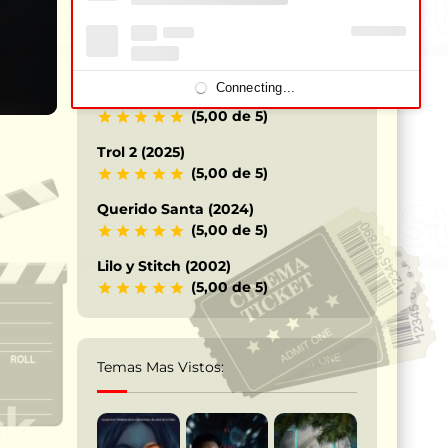
Los Caballeros del Zodiaco – Saint
Seiya (2023)
(5,00 de 5)
Connecting...
Terrifier 3 – Payaso siniestro (2024)
(5,00 de 5)
Trol 2 (2025)
(5,00 de 5)
Querido Santa (2024)
(5,00 de 5)
Lilo y Stitch (2002)
(5,00 de 5)
Temas Mas Vistos: