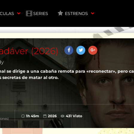
ÍCULAS
SERIES
ESTRENOS
adáver (2026)
dy
nal se dirige a una cabaña remota para «reconectar», pero c
 secretas de matar al otro.
1h 45m
2026
431 Visto
iones)