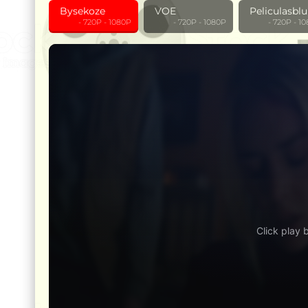
Bysekoze
VOE
Peliculasblu
‎ ‎ ‎ ‎ ‎ ‎ ‎ ‎ ‎ - 720P - 1080P
‎ ‎ ‎ ‎ ‎ ‎ ‎ ‎ ‎ - 720P - 1080P
‎ ‎ ‎ ‎ ‎ ‎ ‎ ‎ ‎ - 720P -