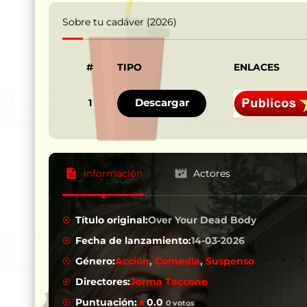
Sobre tu cadáver (2026)
#
TIPO
ENLACES
Descargar
1
Información
Actores
Título original:
Over Your Dead Body
Fecha de lanzamiento:
14-03-2026
Género:
Acción
,
Comedia
,
Suspenso
Directores:
Jorma Taccone
Puntuación:
0.0
0 votos