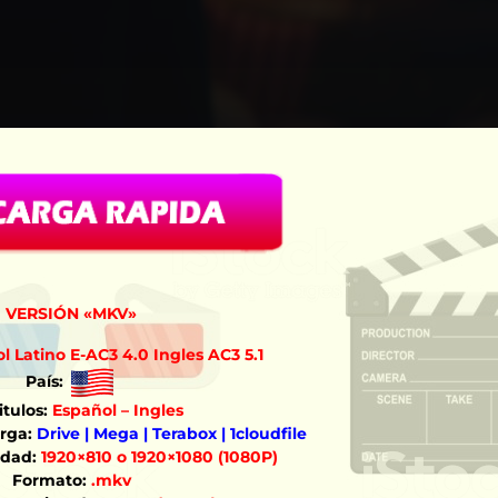
VERSIÓN «MKV»
l Latino E-AC3 4.0 Ingles AC3 5.1
País:
tulos:
Español – Ingles
rga:
Drive | Mega | Terabox | 1cloudfile
idad:
1920×810 o 1920×1080 (1080P)
Formato:
.mkv