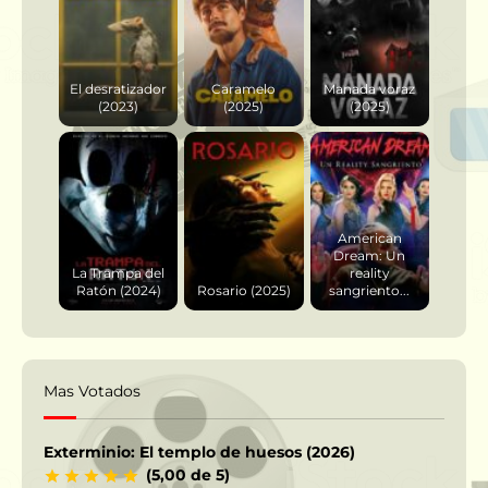
El desratizador
Caramelo
Manada voraz
(2023)
(2025)
(2025)
American
Dream: Un
La Trampa del
reality
Ratón (2024)
Rosario (2025)
sangriento...
Mas Votados
Exterminio: El templo de huesos (2026)
(5,00 de 5)