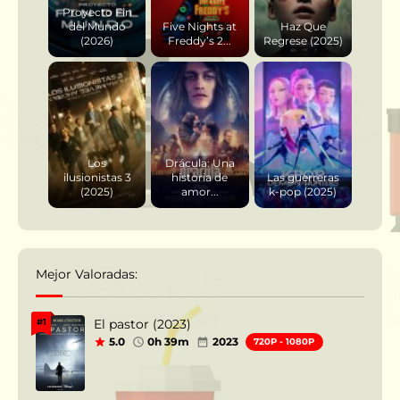
Proyecto Fin
del Mundo
Five Nights at
Haz Que
(2026)
Freddy’s 2...
Regrese (2025)
Los
Drácula: Una
ilusionistas 3
historia de
Las guerreras
(2025)
amor...
k-pop (2025)
Mejor Valoradas:
El pastor (2023)
#1
5.0
0h 39m
2023
720P - 1080P