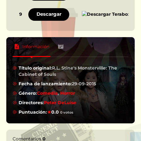
Descargar
9
Información
Título original:
R.L. Stine's Monsterville: The
Cabinet of Souls
Fecha de lanzamiento:
29-09-2015
Género:
Comedia
,
Horror
Directores:
Peter DeLuise
Puntuación:
0.0
0 votos
Comentarios
0