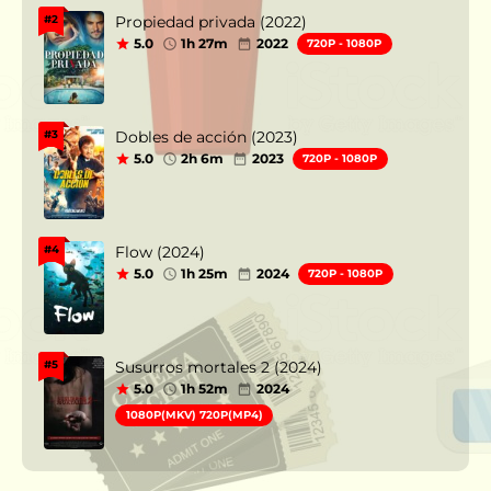
Propiedad privada (2022)
#2
5.0
1h 27m
2022
720P - 1080P
Dobles de acción (2023)
#3
5.0
2h 6m
2023
720P - 1080P
Flow (2024)
#4
5.0
1h 25m
2024
720P - 1080P
Susurros mortales 2 (2024)
#5
5.0
1h 52m
2024
1080P(MKV) 720P(MP4)