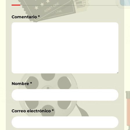
Comentario
*
Nombre
*
Correo electrónico
*