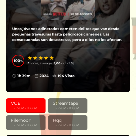
Unos jóvenes adinerados cometen delitos que van desde
pequeñas travesuras hasta peligrosos crímenes. Las
consecuencias son desastrosas, pero a ellos no les afectan.
100
(
1
votes, average:
5,00
out of 5)
1h 39m
2024
194 Visto
VOE
Streamtape
‎ ‎ ‎ - 720P - 1080P
‎ ‎ ‎ - 720P - 1080P
Filemoon
Hqq
‎ ‎ ‎ - 720P - 1080P
‎ ‎ ‎ - 720P - 1080P