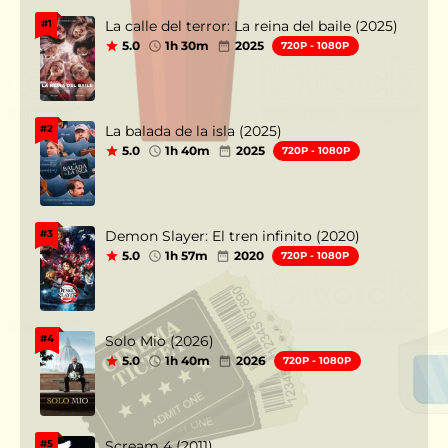
La calle del terror: La reina del baile (2025)
#1
5.0
1h 30m
2025
720P - 1080P
La balada de la isla (2025)
#2
5.0
1h 40m
2025
720P - 1080P
Demon Slayer: El tren infinito (2020)
#3
5.0
1h 57m
2020
720P - 1080P
Solo Mio (2026)
#4
5.0
1h 40m
2026
720P - 1080P
Scream 4 (2011)
#5