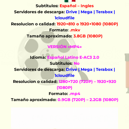
Subtitulos:
Español – Ingles
Servidores de descarga:
Drive | Mega | Terabox |
1cloudfile
Resolucion o calidad:
1920×810 o 1920×1080 (1080P)
Formato:
.mkv
Tamaño aproximado:
3.8GB (1080P)
VERSIÓN «MP4»
Idioma:
Español Latino E-AC3 2.0
Subtitulos:
No
Servidores de descarga:
Drive | Mega | Terabox |
1cloudfile
Resolucion o calidad:
1280×720 (720P) – 1920×920
(1080P)
Formato:
.mp4
Tamaño aproximado:
0.9GB (720P) – 2.2GB (1080P)