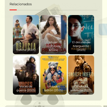
Relacionados
Mujer
El desafío de
prohibida
Marguerite
Delicia (2025)
(2024)
(2023)
Voces de
Un buen
Conducta
guerra (2025)
ladrón (2025)
indebida (2021)