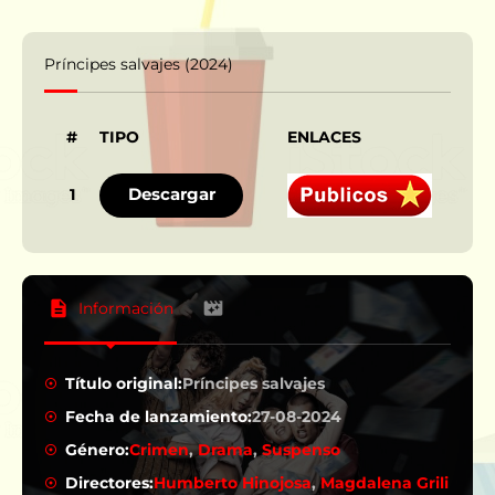
Príncipes salvajes (2024)
#
TIPO
ENLACES
IDI
Descargar
1
Información
Título original:
Príncipes salvajes
Fecha de lanzamiento:
27-08-2024
Género:
Crimen
,
Drama
,
Suspenso
Directores:
Humberto Hinojosa
,
Magdalena Grili