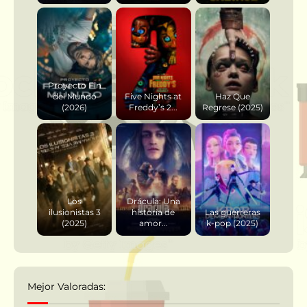
Proyecto Fin
del Mundo
Five Nights at
Haz Que
(2026)
Freddy’s 2...
Regrese (2025)
Los
Drácula: Una
ilusionistas 3
historia de
Las guerreras
(2025)
amor...
k-pop (2025)
Mejor Valoradas: