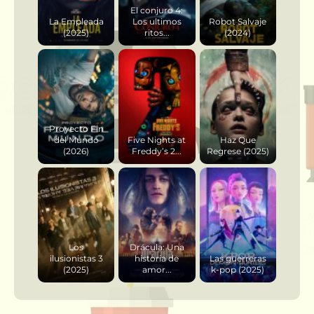
El conjuro 4:
La Empleada
Los ultimos
Robot Salvaje
(2025)
ritos...
(2024)
Proyecto Fin
del Mundo
Five Nights at
Haz Que
(2026)
Freddy’s 2...
Regrese (2025)
Los
Drácula: Una
ilusionistas 3
historia de
Las guerreras
(2025)
amor...
k-pop (2025)