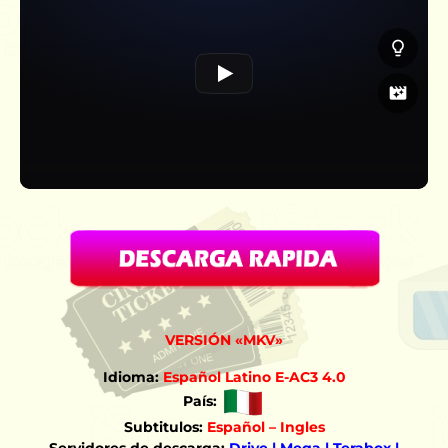
VERSIÓN «MKV»
Idioma:
Español Latino E-AC3 4.0
País:
Subtitulos:
Español – Ingles