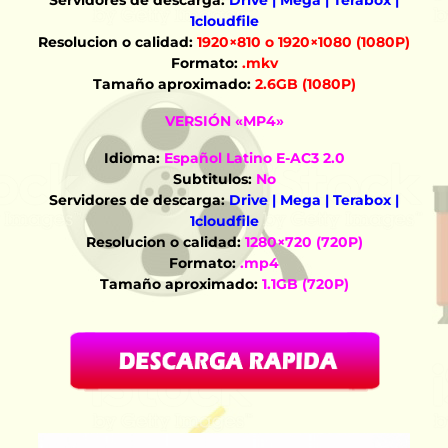
Servidores de descarga:
Drive | Mega | Terabox |
1cloudfile
Resolucion o calidad:
1920×810 o 1920×1080 (1080P)
Formato:
.mkv
Tamaño aproximado:
2.6GB (1080P)
VERSIÓN «MP4»
Idioma:
Español Latino E-AC3 2.0
Subtitulos:
No
Servidores de descarga:
Drive | Mega | Terabox |
1cloudfile
Resolucion o calidad:
1280×720 (720P)
Formato:
.mp4
Tamaño aproximado:
1.1GB (720P)