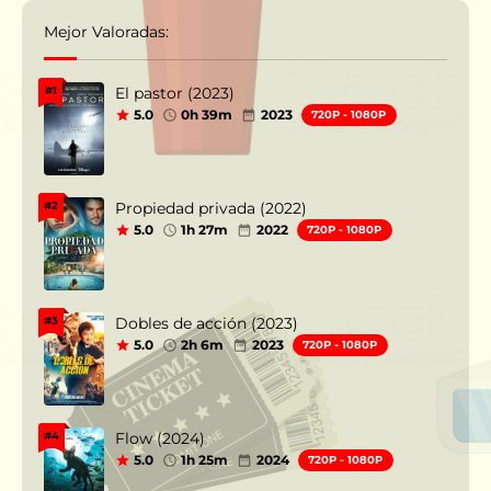
Mejor Valoradas:
El pastor (2023)
#1
5.0
0h 39m
2023
720P - 1080P
Propiedad privada (2022)
#2
5.0
1h 27m
2022
720P - 1080P
Dobles de acción (2023)
#3
5.0
2h 6m
2023
720P - 1080P
Flow (2024)
#4
5.0
1h 25m
2024
720P - 1080P