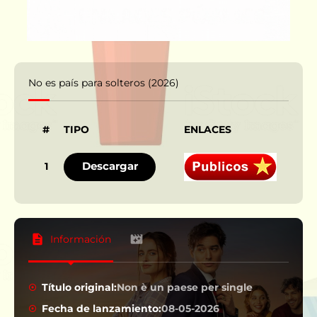
No es país para solteros (2026)
#
TIPO
ENLACES
IDI
Descargar
1
Información
Título original:
Non è un paese per single
Fecha de lanzamiento:
08-05-2026