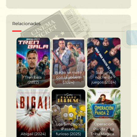
Relacionados
Nadie se mete
Solo una
Tren bala
con la abuela
noche de
(2022)
(2024)
juegos (2024)
Los Simpson:
Operación
Pasado
Panda 2: La
Abigail (2024)
furioso (2025)
Tribu Magica...