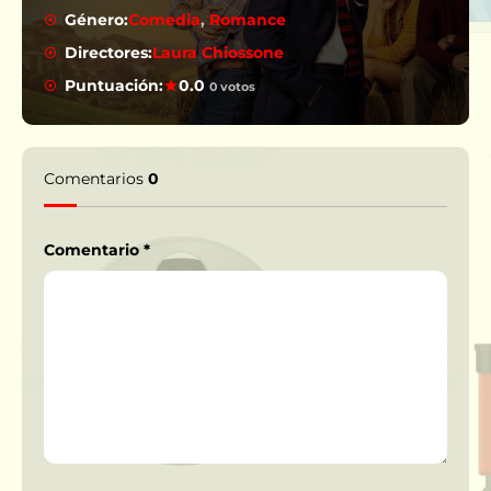
Género:
Comedia
,
Romance
Directores:
Laura Chiossone
Puntuación:
0.0
0 votos
Comentarios
0
Comentario
*