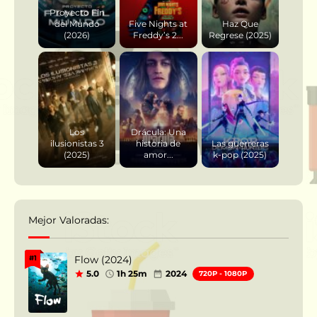
Proyecto Fin
del Mundo
Five Nights at
Haz Que
(2026)
Freddy’s 2...
Regrese (2025)
Los
Drácula: Una
ilusionistas 3
historia de
Las guerreras
(2025)
amor...
k-pop (2025)
Mejor Valoradas:
Flow (2024)
#1
5.0
1h 25m
2024
720P - 1080P