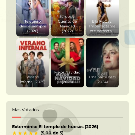
Scrooge:
Te quiero
Cuento de
Ella McCay:
desde siempre
Navidad
Imperfectame
(2026)
(2022)
nte perfecta...
Mejor Navidad
Verano
¡imposible!
Una parte de ti
infernal (2025)
(2023)
(2024)
Mas Votados
Exterminio: El templo de huesos (2026)
(5,00 de 5)