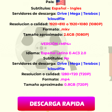
País:
Subtitulos:
Español – Ingles
Servidores de descarga:
Drive | Mega | Terabox |
1cloudfile
Resolucion o calidad:
1920×810 o 1920×1080 (1080P)
Formato:
.mkv
Tamaño aproximado:
2.6GB (1080P)
VERSIÓN «MP4»
Idioma:
Español Latino E-AC3 2.0
Subtitulos:
No
Servidores de descarga:
Drive | Mega | Terabox |
1cloudfile
Resolucion o calidad:
1280×720 (720P)
Formato:
.mp4
Tamaño aproximado:
0.8GB (720P)