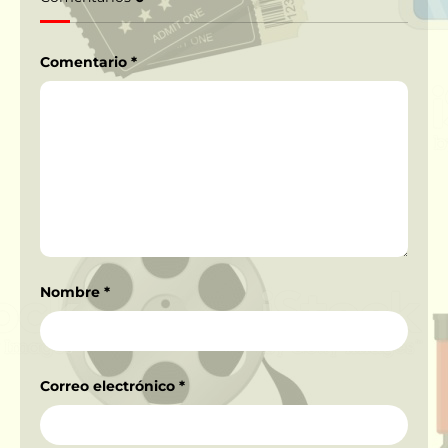
Comentario
*
Nombre
*
Correo electrónico
*