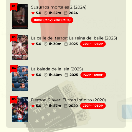
Susurros mortales 2 (2024)
#2
5.0
1h 52m
2024
1080P(MKV) 720P(MP4)
La calle del terror: La reina del baile (2025)
#3
5.0
1h 30m
2025
720P - 1080P
La balada de la isla (2025)
#4
5.0
1h 40m
2025
720P - 1080P
Demon Slayer: El tren infinito (2020)
#5
5.0
1h 57m
2020
720P - 1080P