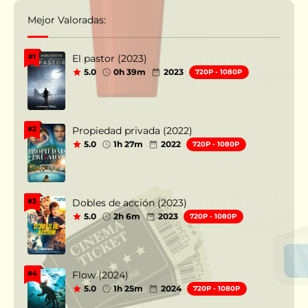
Mejor Valoradas:
El pastor (2023)
#1
5.0
0h 39m
2023
720P - 1080P
Propiedad privada (2022)
#2
5.0
1h 27m
2022
720P - 1080P
Dobles de acción (2023)
#3
5.0
2h 6m
2023
720P - 1080P
Flow (2024)
#4
5.0
1h 25m
2024
720P - 1080P