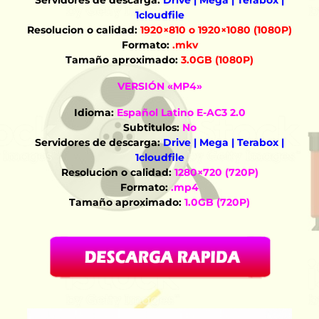
Servidores de descarga:
Drive | Mega | Terabox |
1cloudfile
Resolucion o calidad:
1920×810 o 1920×1080 (1080P)
Formato:
.mkv
Tamaño aproximado:
3.0GB (1080P)
VERSIÓN «MP4»
Idioma:
Español Latino E-AC3 2.0
Subtitulos:
No
Servidores de descarga:
Drive | Mega | Terabox |
1cloudfile
Resolucion o calidad:
1280×720 (720P)
Formato:
.mp4
Tamaño aproximado:
1.0GB (720P)