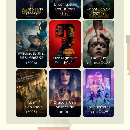
El conjuro 4:
La Empleada
Los ultimos
Robot Salvaje
(2025)
ritos...
(2024)
Proyecto Fin
del Mundo
Five Nights at
Haz Que
(2026)
Freddy’s 2...
Regrese (2025)
Los
Drácula: Una
ilusionistas 3
historia de
Las guerreras
(2025)
amor...
k-pop (2025)