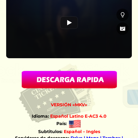
VERSIÓN «MKV»
Idioma:
Español Latino E-AC3 4.0
País:
Subtitulos:
Español – Ingles