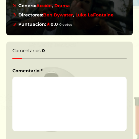
Género:
Acción
,
Drama
Directores:
Ben Bywater
,
Luke LaFontaine
Puntuación:
0.0
0 votos
Comentarios
0
Comentario
*