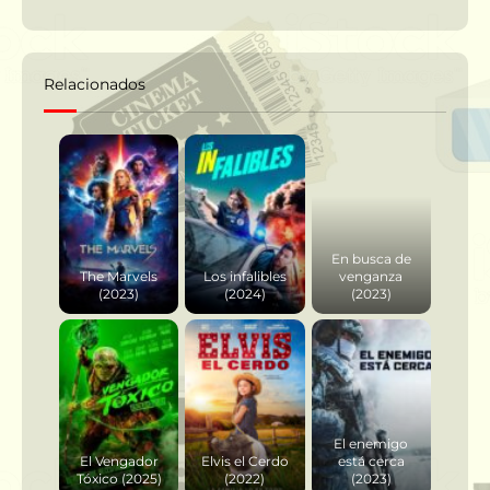
Relacionados
En busca de
The Marvels
Los infalibles
venganza
(2023)
(2024)
(2023)
El enemigo
El Vengador
Elvis el Cerdo
está cerca
Tóxico (2025)
(2022)
(2023)