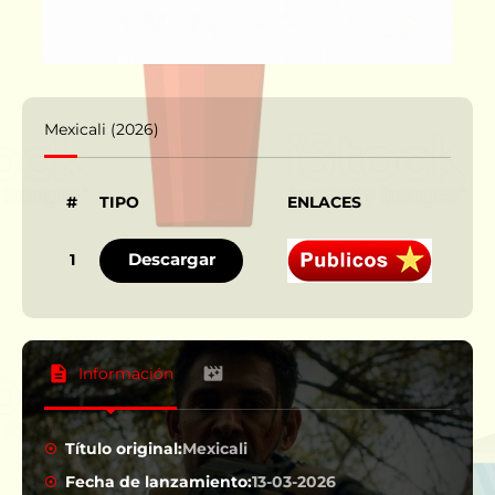
Mexicali (2026)
#
TIPO
ENLACES
IDI
Descargar
1
Información
Título original:
Mexicali
Fecha de lanzamiento:
13-03-2026