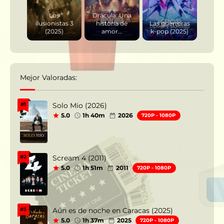
Los
Drácula: Una
ilusionistas 3
historia de
Las guerreras
(2025)
amor...
k-pop (2025)
Mejor Valoradas:
Solo Mio (2026)
#1
5.0
1h 40m
2026
720P - 1080P
Scream 4 (2011)
#2
5.0
1h 51m
2011
720P - 1080P
Aún es de noche en Caracas (2025)
#3
5.0
1h 37m
2025
720P - 1080P