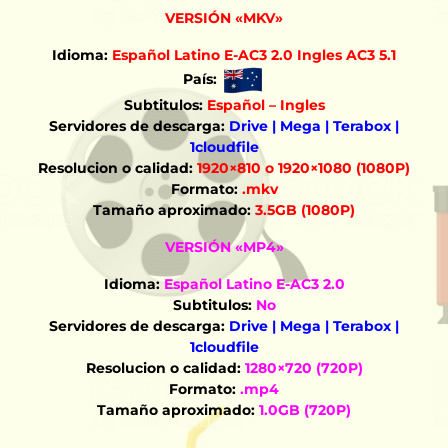
VERSIÓN «MKV»
Idioma:
Español Latino E-AC3 2.0 Ingles AC3 5.1
País:
Subtitulos:
Español – Ingles
Servidores de descarga:
Drive | Mega | Terabox |
1cloudfile
Resolucion o calidad:
1920×810 o 1920×1080 (1080P)
Formato:
.mkv
Tamaño aproximado:
3.5GB (1080P)
VERSIÓN «MP4»
Idioma:
Español Latino E-AC3 2.0
Subtitulos:
No
Servidores de descarga:
Drive | Mega | Terabox |
1cloudfile
Resolucion o calidad:
1280×720 (720P)
Formato:
.mp4
Tamaño aproximado:
1.0GB (720P)