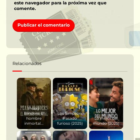
este navegador para la próxima vez que
comente.
Relacionados
Peaky
Blinders: El
Los Simpson:
hombre
Pasado
Lo mejor del
inmortal...
furioso (2025)
mundo (2025)