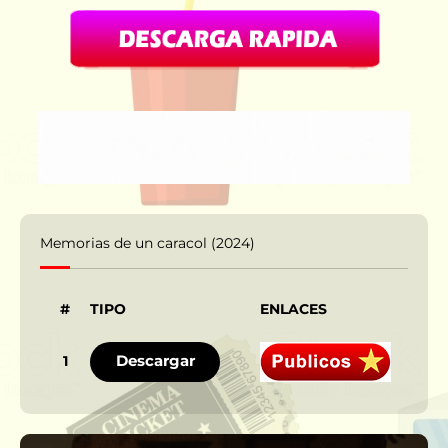
Memorias de un caracol (2024)
#
TIPO
ENLACES
IDI
Descargar
1