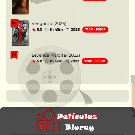
Venganza (2026)
#4
5.0
1h 43m
2026
720P - 1080P
Leyenda Maldita (2022)
#5
5.0
1h 32m
2022
720P - 1080P