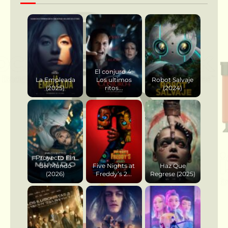
El conjuro 4:
La Empleada
Los ultimos
Robot Salvaje
(2025)
ritos...
(2024)
Proyecto Fin
del Mundo
Five Nights at
Haz Que
(2026)
Freddy’s 2...
Regrese (2025)