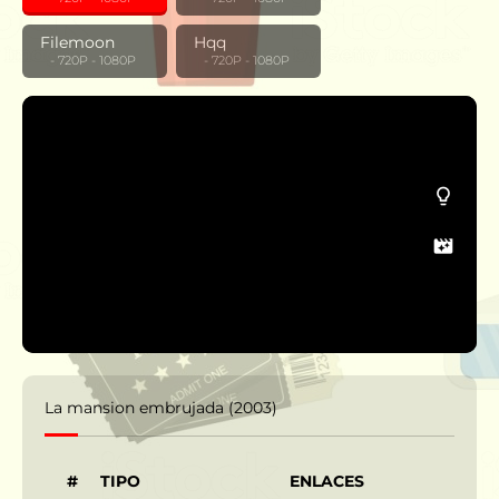
Filemoon
Hqq
‎ ‎ ‎ - 720P - 1080P
‎ ‎ ‎ - 720P - 1080P
La mansion embrujada (2003)
#
TIPO
ENLACES