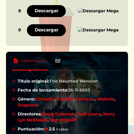
Descargar
8
Descargar
9
Información
Título original:
The Haunted Mansion
Fecha de lanzamiento:
26-11-2003
Género:
Comedia
,
Familia
,
Fantasía
,
Misterio
,
Suspenso
Directores:
Doug Coleman
,
Jodi Lowry
,
Kerry
Lyn McKissick
,
Rob Minkoff
Puntuación:
2.5
2 votos