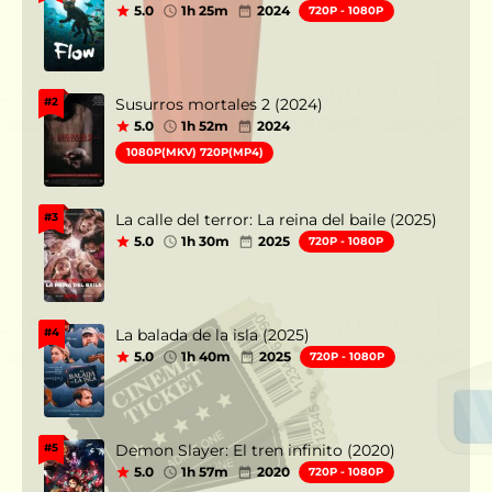
5.0
1h 25m
2024
720P - 1080P
Susurros mortales 2 (2024)
#2
5.0
1h 52m
2024
1080P(MKV) 720P(MP4)
La calle del terror: La reina del baile (2025)
#3
5.0
1h 30m
2025
720P - 1080P
La balada de la isla (2025)
#4
5.0
1h 40m
2025
720P - 1080P
Demon Slayer: El tren infinito (2020)
#5
5.0
1h 57m
2020
720P - 1080P