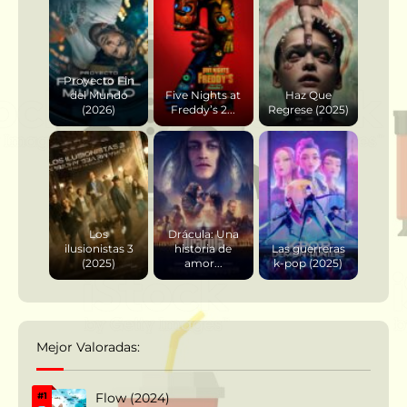
Proyecto Fin
del Mundo
Five Nights at
Haz Que
(2026)
Freddy’s 2...
Regrese (2025)
Los
Drácula: Una
ilusionistas 3
historia de
Las guerreras
(2025)
amor...
k-pop (2025)
Mejor Valoradas:
Flow (2024)
#1