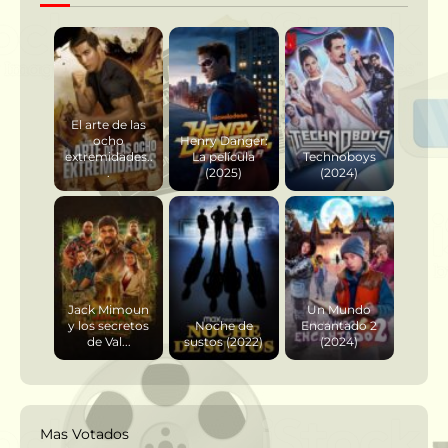
El arte de las
ocho
Henry Danger:
extremidades..
La película
Technoboys
.
(2025)
(2024)
Jack Mimoun
Un Mundo
y los secretos
Noche de
Encantado 2
de Val...
sustos (2022)
(2024)
Mas Votados