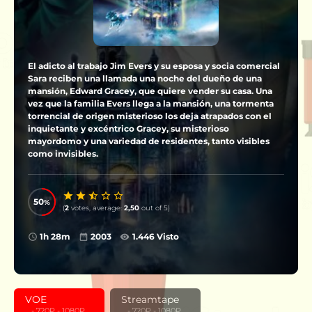
El adicto al trabajo Jim Evers y su esposa y socia comercial
Sara reciben una llamada una noche del dueño de una
mansión, Edward Gracey, que quiere vender su casa. Una
vez que la familia Evers llega a la mansión, una tormenta
torrencial de origen misterioso los deja atrapados con el
inquietante y excéntrico Gracey, su misterioso
mayordomo y una variedad de residentes, tanto visibles
como invisibles.
50
(
2
votes, average:
2,50
out of 5)
1h 28m
2003
1.446 Visto
VOE
Streamtape
‎ ‎ ‎ - 720P - 1080P
‎ ‎ ‎ - 720P - 1080P