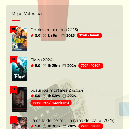
Mejor Valoradas:
Dobles de acción (2023)
#1
5.0
2h 6m
2023
720P - 1080P
Flow (2024)
#2
5.0
1h 25m
2024
720P - 1080P
Susurros mortales 2 (2024)
#3
5.0
1h 52m
2024
1080P(MKV) 720P(MP4)
La calle del terror: La reina del baile (2025)
#4
5.0
1h 30m
2025
720P - 1080P