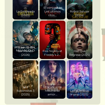
El conjuro 4:
La Empleada
Los ultimos
Robot Salvaje
(2025)
ritos...
(2024)
Proyecto Fin
del Mundo
Five Nights at
Haz Que
(2026)
Freddy’s 2...
Regrese (2025)
Los
Drácula: Una
ilusionistas 3
historia de
Las guerreras
(2025)
amor...
k-pop (2025)