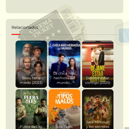
Relacionados
La chica más
Beau tiene
hermosa del
Dejame estar
miedo (2023)
mundo...
contigo (2025)
Jack Mimoun
Fuera de Ley
Los Tipos
y los secretos