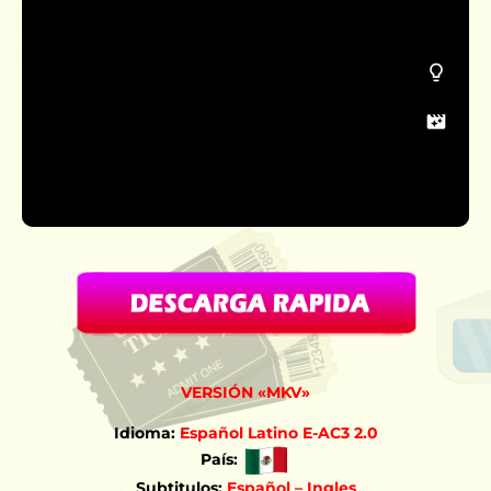
VERSIÓN «MKV»
Idioma:
Español Latino E-AC3 2.0
País:
Subtitulos:
Español – Ingles