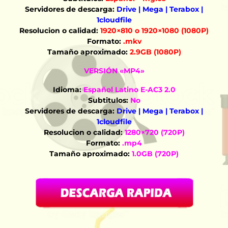
Servidores de descarga:
Drive | Mega | Terabox |
1cloudfile
Resolucion o calidad:
1920×810 o 1920×1080 (1080P)
Formato:
.mkv
Tamaño aproximado:
2.9GB (1080P)
VERSIÓN «MP4»
Idioma:
Español Latino E-AC3 2.0
Subtitulos:
No
Servidores de descarga:
Drive | Mega | Terabox |
1cloudfile
Resolucion o calidad:
1280×720 (720P)
Formato:
.mp4
Tamaño aproximado:
1.0GB (720P)