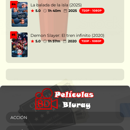
La balada de la isla (2025)
#4
5.0
1h 40m
2025
720P - 1080P
Demon Slayer: El tren infinito (2020)
#5
5.0
1h 57m
2020
720P - 1080P
ACCIÓN