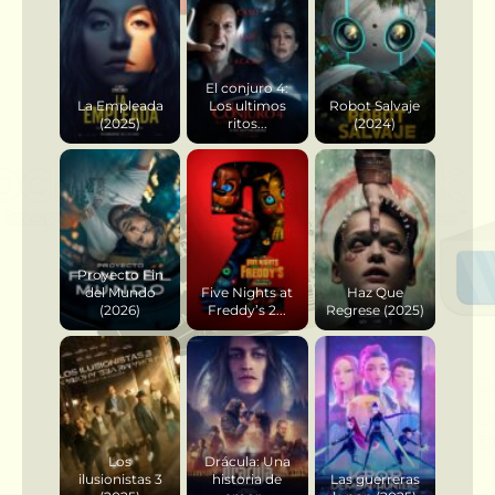
El conjuro 4:
La Empleada
Los ultimos
Robot Salvaje
(2025)
ritos...
(2024)
Proyecto Fin
del Mundo
Five Nights at
Haz Que
(2026)
Freddy’s 2...
Regrese (2025)
Los
Drácula: Una
ilusionistas 3
historia de
Las guerreras