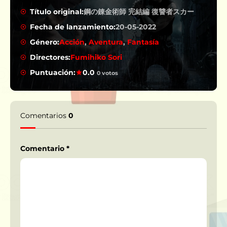
Título original:
鋼の錬金術師 完結編 復讐者スカー
Fecha de lanzamiento:
20-05-2022
Género:
Acción
,
Aventura
,
Fantasía
Directores:
Fumihiko Sori
Puntuación:
0.0
0 votos
Comentarios
0
Comentario
*