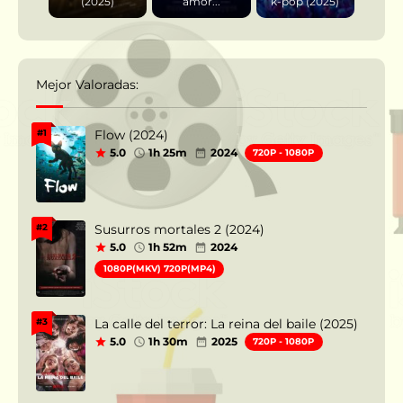
(2025)
amor...
k-pop (2025)
Mejor Valoradas:
Flow (2024)
#1
5.0
1h 25m
2024
720P - 1080P
Susurros mortales 2 (2024)
#2
5.0
1h 52m
2024
1080P(MKV) 720P(MP4)
La calle del terror: La reina del baile (2025)
#3
5.0
1h 30m
2025
720P - 1080P