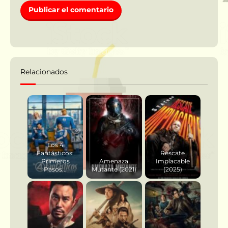
Relacionados
Los 4
Fantásticos:
Rescate
Primeros
Amenaza
Implacable
Pasos...
Mutante (2021)
(2025)