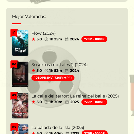
Mejor Valoradas:
Flow (2024)
#1
5.0
1h 25m
2024
720P - 1080P
Susurros mortales 2 (2024)
#2
5.0
1h 52m
2024
1080P(MKV) 720P(MP4)
La calle del terror: La reina del baile (2025)
#3
5.0
1h 30m
2025
720P - 1080P
La balada de la isla (2025)
#4
5.0
1h 40m
2025
720P - 1080P