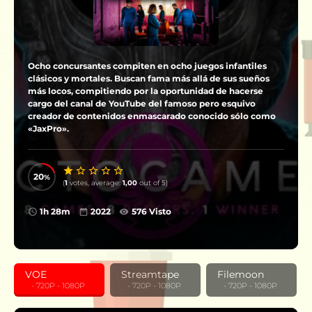
Ocho concursantes compiten en ocho juegos infantiles
clásicos y mortales. Buscan fama más allá de sus sueños
más locos, compitiendo por la oportunidad de hacerse
cargo del canal de YouTube del famoso pero esquivo
creador de contenidos enmascarado conocido sólo como
«JaxPro».
20
(
1
votes, average:
1,00
out of 5)
1h 28m
2022
576 Visto
VOE
Streamtape
Filemoon
‎ ‎ ‎ - 720P - 1080P
‎ ‎ ‎ - 720P - 1080P
‎ ‎ ‎ - 720P - 1080P