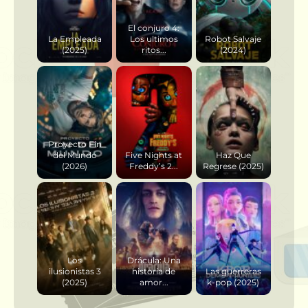
El conjuro 4:
La Empleada
Los ultimos
Robot Salvaje
(2025)
ritos...
(2024)
Proyecto Fin
del Mundo
Five Nights at
Haz Que
(2026)
Freddy’s 2...
Regrese (2025)
Los
Drácula: Una
ilusionistas 3
historia de
Las guerreras
(2025)
amor...
k-pop (2025)