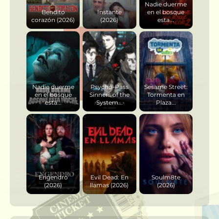
Nadie duerme
Bendito
Instante
en el bosque
corazón (2026)
(2026)
esta...
Nadie duerme
Psycho-Pass
Sesame Street:
en el bosque
Sinners of the
Tormenta en
esta...
System...
Plaza...
Engendro
Evil Dead: En
Soulm8te
(2026)
llamas (2026)
(2026)