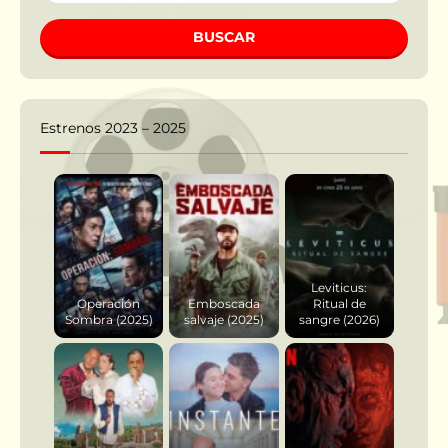
BUSCAR
Estrenos 2023 – 2025
Leviticus:
Operación
Emboscada
Ritual de
Sombra (2025)
salvaje (2025)
sangre (2026)