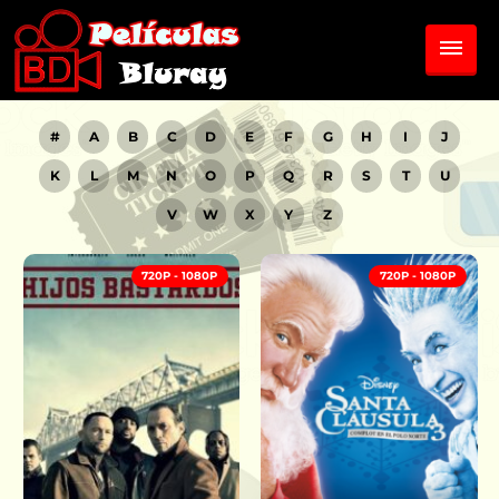
#
A
B
C
D
E
F
G
H
I
J
K
L
M
N
O
P
Q
R
S
T
U
V
W
X
Y
Z
720P - 1080P
720P - 1080P