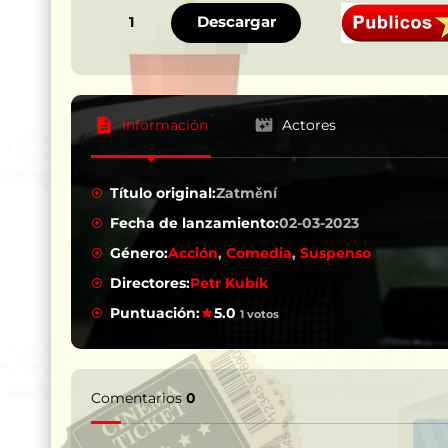
Descargar
1
Información
Actores
Título original:
Zatmění
Fecha de lanzamiento:
02-03-2023
Género:
Acción
,
Comedia
,
Suspenso
Directores:
Petr Kubík
Puntuación:
5.0
1 votos
Comentarios
0