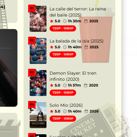
p4)
La calle del terror: La reina
#1
del baile (2025)
5.0
1h 30m
2025
720P - 1080P
La balada de la isla (2025)
#2
5.0
1h 40m
2025
720P - 1080P
Demon Slayer: El tren
#3
infinito (2020)
5.0
1h 57m
2020
720P - 1080P
Solo Mio (2026)
#4
5.0
1h 40m
2026
720P - 1080P
#5