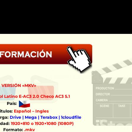
VERSIÓN «MKV»
l Latino E-AC3 2.0 Checo AC3 5.1
País:
tulos:
Español – Ingles
rga:
Drive | Mega | Terabox | 1cloudfile
idad:
1920×810 o 1920×1080 (1080P)
Formato:
.mkv