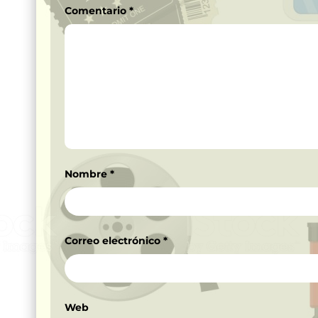
Comentario
*
Nombre
*
Correo electrónico
*
Web