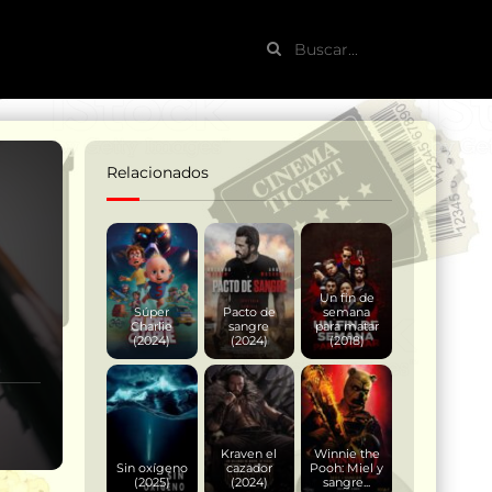
Relacionados
Un fin de
Súper
Pacto de
semana
Charlie
sangre
para matar
(2024)
(2024)
(2018)
Kraven el
Winnie the
Sin oxígeno
cazador
Pooh: Miel y
(2025)
(2024)
sangre...