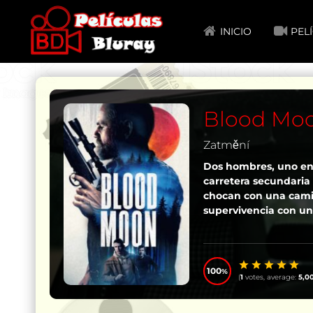
INICIO
PEL
Blood Moo
Zatmění
Dos hombres, uno en 
carretera secundaria 
chocan con una camio
supervivencia con un
100
(
1
votes, average:
5,0