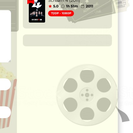
Scream 4 (2011)
5.0
1h 51m
2011
720P - 1080P