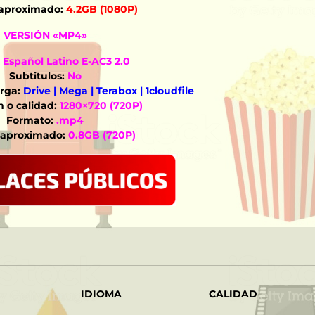
aproximado:
4.2GB (1080P)
VERSIÓN «MP4»
Español Latino E-AC3 2.0
Subtitulos:
No
rga:
Drive | Mega | Terabox | 1cloudfile
 o calidad:
1280×720 (720P)
Formato:
.mp4
aproximado:
0.8GB (720P)
IDIOMA
CALIDAD