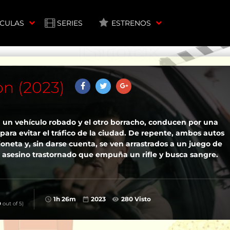
ÍCULAS
SERIES
ESTRENOS
n (2023)
un vehículo robado y el otro borracho, conducen por una
para evitar el tráfico de la ciudad. De repente, ambos autos
neta y, sin darse cuenta, se ven arrastrados a un juego de
 asesino trastornado que empuña un rifle y busca sangre.
1h 26m
2023
280 Visto
0
out of 5)