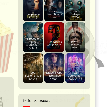
La
El conjuro 4:
Robot
Empleada
Los ultimos
Salvaje
(2025)
ritos...
(2024)
Proyecto
Fin del
Five Nights
Haz Que
Mundo
at Freddy’s
Regrese
(2026)
2...
(2025)
Los
Drácula: Una
Las
ilusionistas 3
historia de
guerreras k-
(2025)
amor...
pop (2025)
Mejor Valoradas: