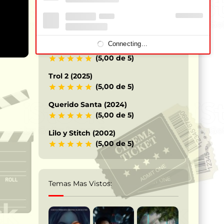
Los Caballeros del Zodiaco – Saint
Seiya (2023)
(5,00 de 5)
Connecting...
Terrifier 3 – Payaso siniestro (2024)
(5,00 de 5)
Trol 2 (2025)
(5,00 de 5)
Querido Santa (2024)
(5,00 de 5)
Lilo y Stitch (2002)
(5,00 de 5)
Temas Mas Vistos: