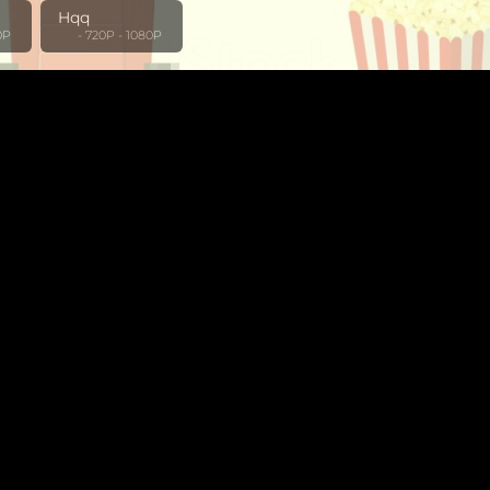
Hqq
80P
‎ ‎ ‎ ‎ ‎ ‎ - 720P - 1080P