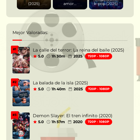
(2025)
amor...
k-pop (2025)
Mejor Valoradas:
La calle del terror: La reina del baile (2025)
#1
5.0
1h 30m
2025
720P - 1080P
La balada de la isla (2025)
#2
5.0
1h 40m
2025
720P - 1080P
Demon Slayer: El tren infinito (2020)
#3
5.0
1h 57m
2020
720P - 1080P