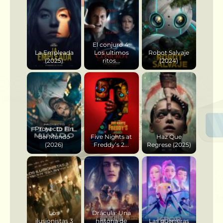
El conjuro 4:
La Empleada
Los ultimos
Robot Salvaje
(2025)
ritos...
(2024)
Proyecto Fin
del Mundo
Five Nights at
Haz Que
(2026)
Freddy’s 2...
Regrese (2025)
Los
Drácula: Una
ilusionistas 3
historia de
Las guerreras