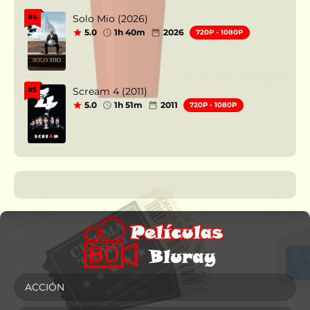
Solo Mio (2026)
#4
5.0
1h 40m
2026
720P - 1080P
Scream 4 (2011)
#5
5.0
1h 51m
2011
720P - 1080P
ACCIÓN