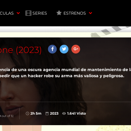
ÍCULAS
SERIES
ESTRENOS
one (2023)
encia de una oscura agencia mundial de mantenimiento de l
pedir que un hacker robe su arma más valiosa y peligrosa.
2h 5m
2023
1.641 Visto
0
out of 5)