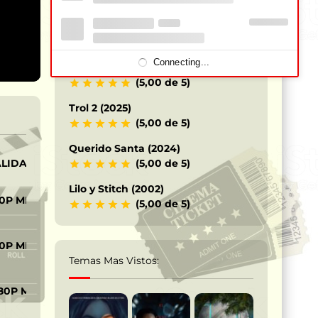
Los Caballeros del Zodiaco – Saint
Seiya (2023)
(5,00 de 5)
Connecting...
Terrifier 3 – Payaso siniestro (2024)
(5,00 de 5)
Trol 2 (2025)
(5,00 de 5)
Querido Santa (2024)
ALIDAD
(5,00 de 5)
Lilo y Stitch (2002)
0P MP4
(5,00 de 5)
0P MP4
Temas Mas Vistos:
80P MKV