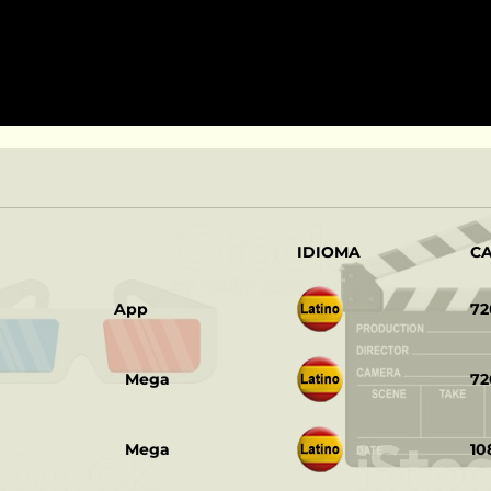
IDIOMA
C
‎ ‎ ‎
App
72
‎ ‎ ‎
Mega
72
‎ ‎ ‎
Mega
10