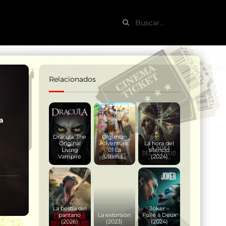
Relacionados
a
Dracula: The
Digimon
Original
Adventure:
La hora del
Living
01 La
silencio
Vampire
Ultima...
(2024)
La bestia del
Joker –
pantano
La extorsión
Folie à Deux
(2026)
(2023)
(2024)