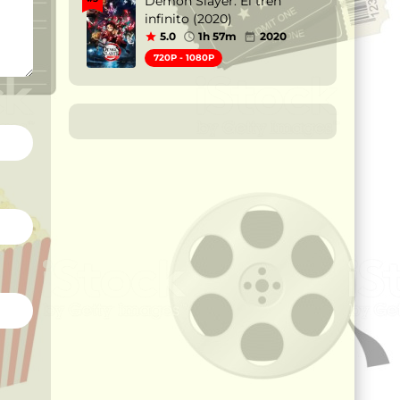
Demon Slayer: El tren
infinito (2020)
5.0
1h 57m
2020
720P - 1080P