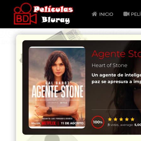
INICIO
PEL
Agente St
Heart of Stone
Un agente de intelig
paz se apresura a im
100
(
1
votes, average:
5,0