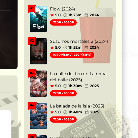
Flow (2024)
#1
5.0
1h 25m
2024
720P - 1080P
Susurros mortales 2 (2024)
#2
5.0
1h 52m
2024
1080P(MKV) 720P(MP4)
La calle del terror: La reina
#3
del baile (2025)
5.0
1h 30m
2025
720P - 1080P
La balada de la isla (2025)
#4
5.0
1h 40m
2025
720P - 1080P
#5