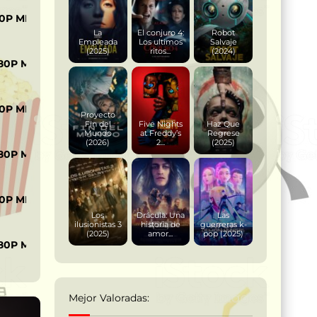
0P MP4
La
El conjuro 4:
Robot
Empleada
Los ultimos
Salvaje
(2025)
ritos...
(2024)
80P MKV
0P MP4
Proyecto
Fin del
Five Nights
Haz Que
Mundo
at Freddy’s
Regrese
(2026)
2...
(2025)
80P MKV
0P MP4
Los
Drácula: Una
Las
ilusionistas 3
historia de
guerreras k-
(2025)
amor...
pop (2025)
80P MKV
Mejor Valoradas: