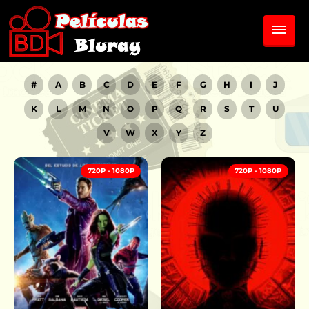
#
A
B
C
D
E
F
G
H
I
J
K
L
M
N
O
P
Q
R
S
T
U
V
W
X
Y
Z
720P - 1080P
720P - 1080P