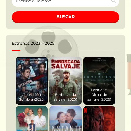
BUSCAR
Estrenos 2023 – 2025
Leviticus:
Operación
Emboscada
Ritual de
Sombra (2025)
salvaje (2025)
sangre (2026)