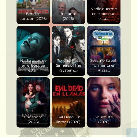
Nadie duerme
Bendito
Instante
en el bosque
corazón (2026)
(2026)
esta...
Nadie duerme
Psycho-Pass
Sesame Street:
en el bosque
Sinners of the
Tormenta en
esta...
System...
Plaza...
Engendro
Evil Dead: En
Soulm8te
(2026)
llamas (2026)
(2026)